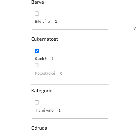
Barva
Bílé víno
1
V
Cukernatost
Suché
1
Polosladké
0
Kategorie
Tiché víno
1
Odrůda