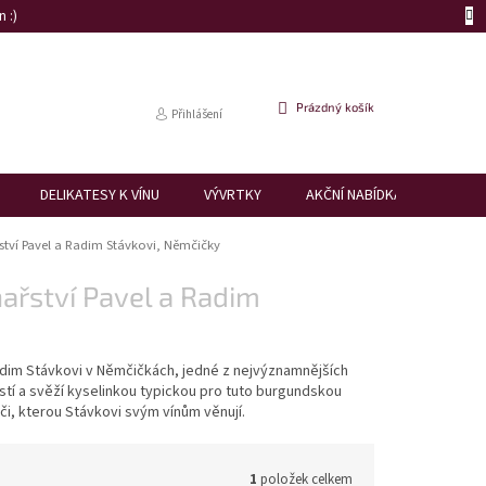
 :)
NÁKUPNÍ
Prázdný košík
Přihlášení
KOŠÍK
DELIKATESY K VÍNU
VÝVRTKY
AKČNÍ NABÍDKA
DÁRK
řství Pavel a Radim Stávkovi, Němčičky
ařství Pavel a Radim
Radim Stávkovi v Němčičkách, jedné z nejvýznamnějších
stí a svěží kyselinkou typickou pro tuto burgundskou
či, kterou Stávkovi svým vínům věnují.
1
položek celkem