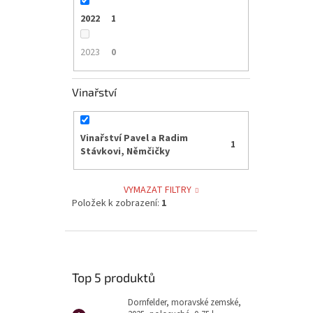
2022
1
2023
0
Vinařství
Vinařství Pavel a Radim
1
Stávkovi, Němčičky
VYMAZAT FILTRY
Položek k zobrazení:
1
Top 5 produktů
Dornfelder, moravské zemské,