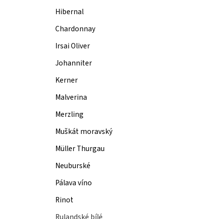
Hibernal
Chardonnay
Irsai Oliver
Johanniter
Kerner
Malverina
Merzling
Muškát moravský
Müller Thurgau
Neuburské
Pálava víno
Rinot
Rulandské bílé