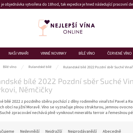
je objednávka vytvořena do 18hod, tak expedice je hned následující pracovní den
NAŠI VINAŘI
VINNÉ NOVINKY
BÍLÉ VÍNO
ČERVENÉ VÍNO
ů
Bílé víno
Rulandské bílé
Rulandské bílé 2022 Pozdní sběr Suché Vina
ndské bílé 2022 Pozdní sběr Suché Vin
vkovi, Němčičky
é bílé 2022 z pozdního sběru pochází z dílny rodinného vinařství Pavel a 
ch obcí na jižní Moravě. Víno se vyznačuje plnou strukturou, jemnou ovocno
Suché zpracování nechává plně vyniknout mineralitu terroir a řemeslnou pé
učujeme
Nejlevnější
Nejdražší
Nejprodávanější
Abecedně