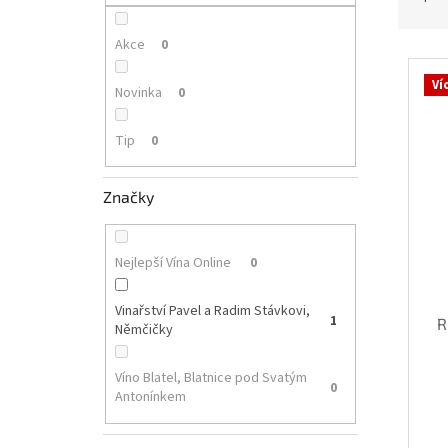
p
z
a
e
n
Akce
0
V
n
e
ý
í
Ví
l
Novinka
0
p
p
i
r
Tip
0
s
o
p
d
r
u
Značky
o
k
d
t
u
ů
Nejlepší Vína Online
0
k
t
Vinařství Pavel a Radim Stávkovi,
ů
1
R
Němčičky
Víno Blatel, Blatnice pod Svatým
0
Antonínkem