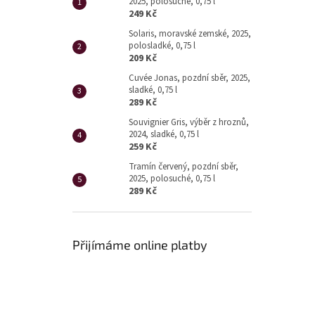
2025, polosuché, 0,75 l
249 Kč
Solaris, moravské zemské, 2025,
polosladké, 0,75 l
209 Kč
Cuvée Jonas, pozdní sběr, 2025,
sladké, 0,75 l
289 Kč
Souvignier Gris, výběr z hroznů,
2024, sladké, 0,75 l
259 Kč
Tramín červený, pozdní sběr,
2025, polosuché, 0,75 l
289 Kč
Přijímáme online platby