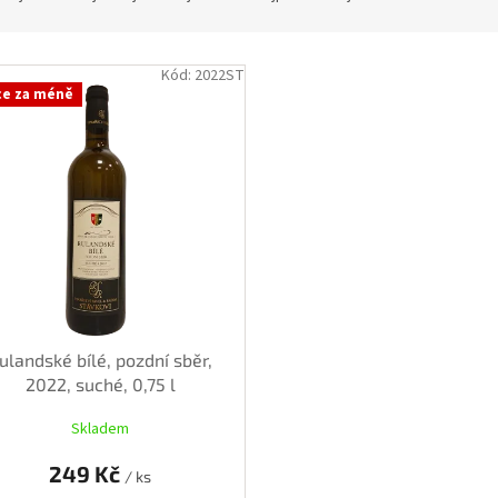
Kód:
2022ST
ce za méně
ulandské bílé, pozdní sběr,
2022, suché, 0,75 l
Skladem
249 Kč
/ ks