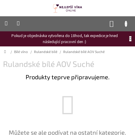
Přejít
na
obsah
NÁKUP
KOŠÍK
Pokud je objednávka vytvořena do 18hod, tak expedice je hned
Frizzante
následující pracovní den :)
Růžové
Domů
/
Bílé víno
/
Rulandské bílé
/
Rulandské bílé AOV Suché
víno
Rulandské bílé AOV Suché
Hroznový
mošt
Produkty teprve připravujeme.
Naši
vinaři
Vinné
novinky
Bílé
víno
Červené
Můžete se ale podívat na ostatní kategorie.
víno