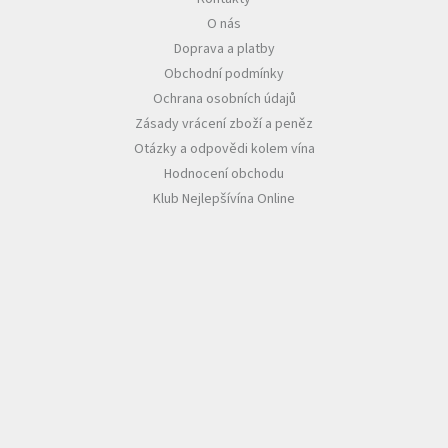
O nás
Akční
Doprava a platby
nabídka
Obchodní podmínky
Poslední
Ochrana osobních údajů
láhve
skladem
Zásady vrácení zboží a peněz
Otázky a odpovědi kolem vína
Cuvée
Hodnocení obchodu
vína
Klub Nejlepšívína Online
Klarety
Vína
podle
jakosti
Víno
podle
obsahu
cukru
Dárkové
balení