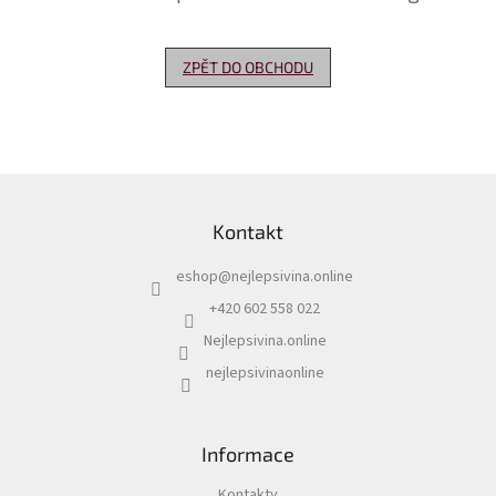
Delikatesy
k
ZPĚT DO OBCHODU
vínu
Vývrtky
Akční
nabídka
Z
á
Dárkové
Kontakt
p
poukazy
a
eshop
@
nejlepsivina.online
t
Získat
slevu
í
+420 602 558 022
Nejlepsivina.online
Blog
nejlepsivinaonline
Mladé
a
Svatomartinské
víno
Informace
Prodej
vína
Kontakty