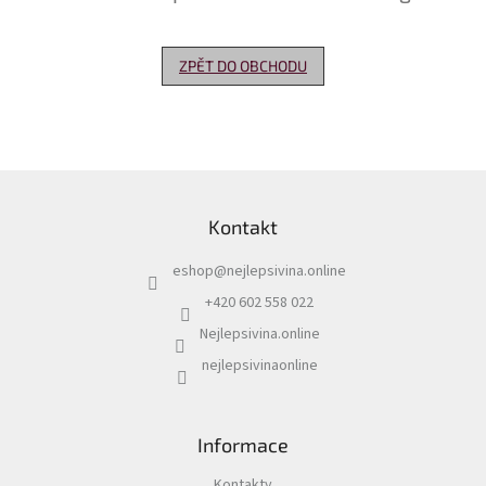
Delikatesy
k
ZPĚT DO OBCHODU
vínu
Vývrtky
Akční
nabídka
Z
á
Dárkové
Kontakt
p
poukazy
a
eshop
@
nejlepsivina.online
t
Získat
slevu
í
+420 602 558 022
Nejlepsivina.online
Blog
nejlepsivinaonline
Mladé
a
Svatomartinské
víno
Informace
Prodej
vína
Kontakty