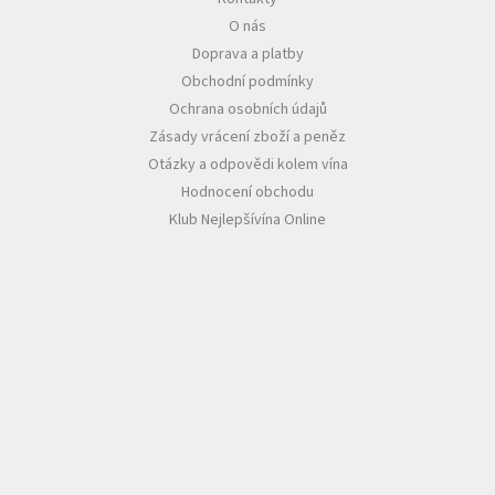
O nás
Akční
Doprava a platby
nabídka
Obchodní podmínky
Poslední
Ochrana osobních údajů
láhve
skladem
Zásady vrácení zboží a peněz
Otázky a odpovědi kolem vína
Cuvée
Hodnocení obchodu
vína
Klub Nejlepšívína Online
Klarety
Vína
podle
jakosti
Víno
podle
obsahu
cukru
Dárkové
balení