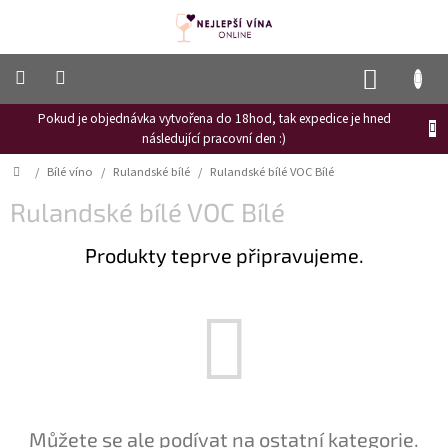
Přejít
na
obsah
NÁKUP
KOŠÍK
Pokud je objednávka vytvořena do 18hod, tak expedice je hned
Frizzante
následující pracovní den :)
Růžové
Domů
/
Bílé víno
/
Rulandské bílé
/
Rulandské bílé VOC Bílé
víno
Rulandské bílé VOC Bílé
Hroznový
mošt
Produkty teprve připravujeme.
Naši
vinaři
Vinné
novinky
Bílé
víno
Červené
Můžete se ale podívat na ostatní kategorie.
víno