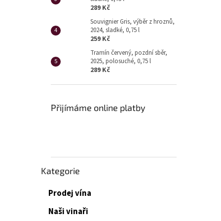
289 Kč
Souvignier Gris, výběr z hroznů,
2024, sladké, 0,75 l
259 Kč
Tramín červený, pozdní sběr,
2025, polosuché, 0,75 l
289 Kč
Přijímáme online platby
Přeskočit
Kategorie
kategorie
Prodej vína
Naši vinaři