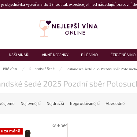
je objednávka vytvořena do 18hod, tak expedice je hned následující pracovní den
NAŠI VINAŘI
VINNÉ NOVINKY
BÍLÉ VÍNO
ČERVENÉ VÍNO
ů
Bílé víno
Rulandské šedé
Rulandské šedé 2025 Pozdní sběr Polosuch
andské šedé 2025 Pozdní sběr Polosuc
učujeme
Nejlevnější
Nejdražší
Nejprodávanější
Abecedně
Kód:
369
ce za méně