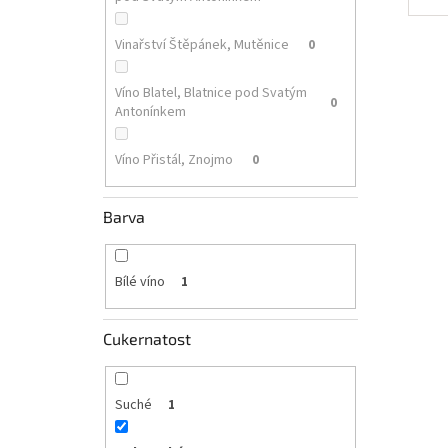
Vinařství Štěpánek, Mutěnice
0
Víno Blatel, Blatnice pod Svatým
0
Antonínkem
Víno Přistál, Znojmo
0
Barva
Bílé víno
1
Cukernatost
Suché
1