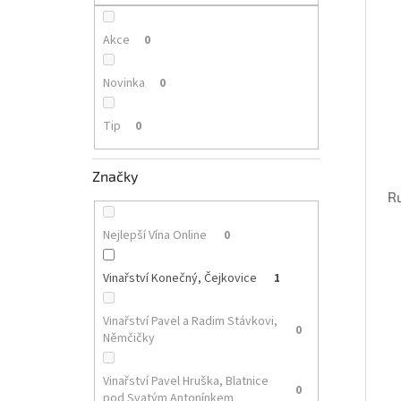
p
i
r
a
s
o
n
Akce
0
p
d
e
r
u
l
Novinka
0
o
k
d
t
Tip
0
u
ů
k
t
Značky
ů
R
Nejlepší Vína Online
0
Vinařství Konečný, Čejkovice
1
Vinařství Pavel a Radim Stávkovi,
0
Němčičky
Vinařství Pavel Hruška, Blatnice
0
pod Svatým Antonínkem