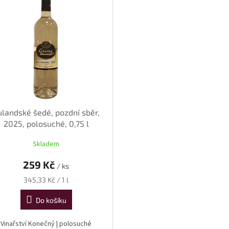
ulandské šedé, pozdní sběr,
2025, polosuché, 0,75 l
Skladem
259 Kč
/ ks
Měrná
345,33 Kč / 1 l
cena:
Do košíku
Vinařství Konečný | polosuché