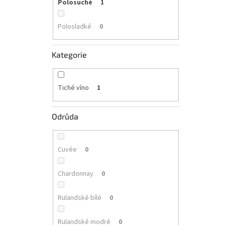
Polosuché
1
Polosladké
0
Kategorie
Tiché víno
1
Odrůda
Cuvée
0
Chardonnay
0
Rulandské bílé
0
Rulandské modré
0