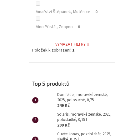
Vinařství Štěpánek, Mutěnice
0
Víno Přistál, Znojmo
0
VYMAZAT FILTRY
Položek k zobrazení:
1
Top 5 produktů
Dornfelder, moravské zemské,
2025, polosuché, 0,75 l
249 Kč
Solaris, moravské zemské, 2025,
polosladké, 0,75 l
209 Kč
Cuvée Jonas, pozdní sběr, 2025,
sladké, 0,75 l