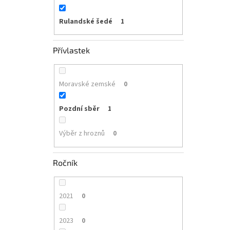
Rulandské šedé
1
Přívlastek
Moravské zemské
0
Pozdní sběr
1
Výběr z hroznů
0
Ročník
2021
0
2023
0