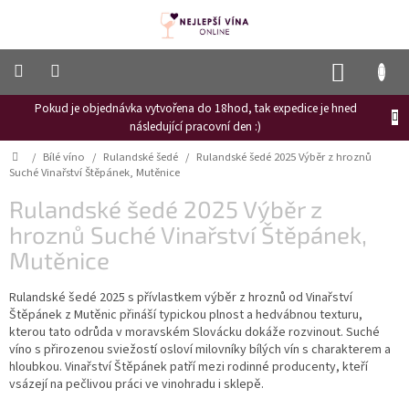
Přejít
na
obsah
NÁKUP
KOŠÍK
Pokud je objednávka vytvořena do 18hod, tak expedice je hned
Frizzante
následující pracovní den :)
Růžové
Domů
/
Bílé víno
/
Rulandské šedé
/
Rulandské šedé 2025 Výběr z hroznů
víno
Suché Vinařství Štěpánek, Mutěnice
Hroznový
Rulandské šedé 2025 Výběr z
mošt
hroznů Suché Vinařství Štěpánek,
Naši
Mutěnice
vinaři
Rulandské šedé 2025 s přívlastkem výběr z hroznů od Vinařství
Vinné
novinky
Štěpánek z Mutěnic přináší typickou plnost a hedvábnou texturu,
kterou tato odrůda v moravském Slovácku dokáže rozvinout. Suché
Bílé
víno s přirozenou sviežostí osloví milovníky bílých vín s charakterem a
víno
hloubkou. Vinařství Štěpánek patří mezi rodinné producenty, kteří
vsázejí na pečlivou práci ve vinohradu i sklepě.
Červené
víno