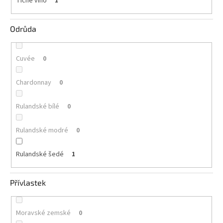
Tiché víno
1
Odrůda
Cuvée
0
Chardonnay
0
Rulandské bílé
0
Rulandské modré
0
Rulandské šedé
1
Přívlastek
Moravské zemské
0