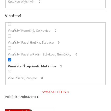
Kolekce bílých vín
0
Vinařství
Vinařství Konečný, Čejkovice
0
Vinařství Pavel Hruška, Blatnice
0
Vinařství Pavel a Radim Stávkovi, Němčičky
0
Vinařství Štěpánek, Mutěnice
1
Víno Přistál, Znojmo
0
VYMAZAT FILTRY
Položek k zobrazení:
1
V