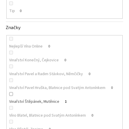
Tip
Akční
0
nabídka
Poslední
Značky
láhve
skladem
Cuvée
Nejlepší Vína Online
0
vína
Vinařství Konečný, Čejkovice
0
Klarety
Vína
Vinařství Pavel a Radim Stávkovi, Němčičky
0
podle
jakosti
Vinařství Pavel Hruška, Blatnice pod Svatým Antonínkem
0
Víno
podle
Vinařství Štěpánek, Mutěnice
1
obsahu
cukru
Víno Blatel, Blatnice pod Svatým Antonínkem
0
Dárkové
balení