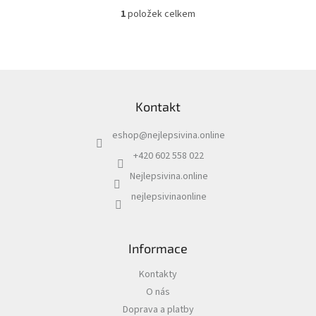
1
položek celkem
O
v
l
á
d
Z
a
á
c
Kontakt
p
í
a
p
eshop
@
nejlepsivina.online
t
r
í
v
+420 602 558 022
k
Nejlepsivina.online
y
v
nejlepsivinaonline
ý
p
i
s
Informace
u
Kontakty
O nás
Doprava a platby