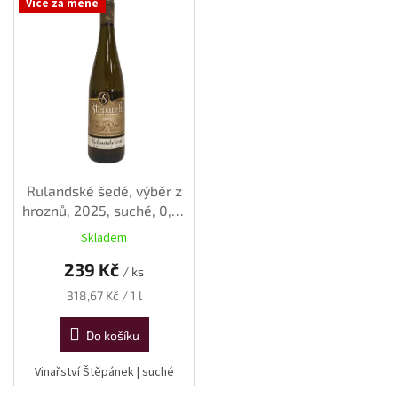
Více za méně
ý
p
i
s
p
r
o
d
u
k
Rulandské šedé, výběr z
t
hroznů, 2025, suché, 0,75
ů
l
Skladem
239 Kč
/ ks
Měrná
318,67 Kč / 1 l
cena:
Do košíku
Vinařství Štěpánek | suché