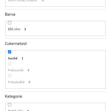
Víno Přistál, Znojmo
0
vína
Delikatesy
Barva
k
vínu
Bílé víno
1
Vývrtky
BiB
Cukernatost
-
větší
objem
Suché
1
Ostatní
Polosuché
vína
0
Polosladké
0
Značky
Kategorie
Přihlášení