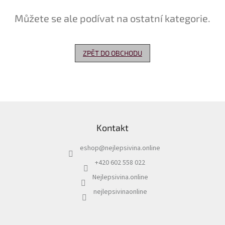
Můžete se ale podívat na ostatní kategorie.
Delikatesy
k
vínu
ZPĚT DO OBCHODU
Vývrtky
Akční
nabídka
Dárkové
Z
poukazy
á
Kontakt
p
Získat
slevu
a
eshop
@
nejlepsivina.online
t
Blog
í
+420 602 558 022
Mladé
Nejlepsivina.online
a
Svatomartinské
nejlepsivinaonline
víno
Prodej
vína