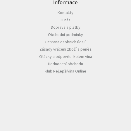
Informace
Akční
Kontakty
nabídka
O nás
Poslední
Doprava a platby
láhve
Obchodní podmínky
skladem
Ochrana osobních údajů
Cuvée
Zásady vrácení zboží a peněz
vína
Otázky a odpovědi kolem vína
Klarety
Hodnocení obchodu
Klub Nejlepšívína Online
Vína
podle
jakosti
Víno
podle
obsahu
cukru
Dárkové
balení