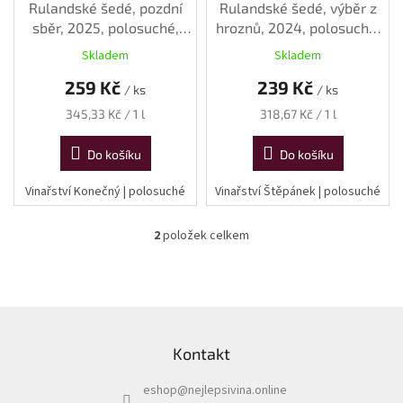
k
Rulandské šedé, pozdní
Rulandské šedé, výběr z
t
sběr, 2025, polosuché,
hroznů, 2024, polosuché,
ů
0,75 l
0,75 l
Skladem
Skladem
259 Kč
239 Kč
/ ks
/ ks
Měrná
Měrná
345,33 Kč / 1 l
318,67 Kč / 1 l
cena:
cena:
Do košíku
Do košíku
Vinařství Konečný | polosuché
Vinařství Štěpánek | polosuché
2
položek celkem
O
v
l
á
d
Z
a
á
c
Kontakt
p
í
a
p
eshop
@
nejlepsivina.online
t
r