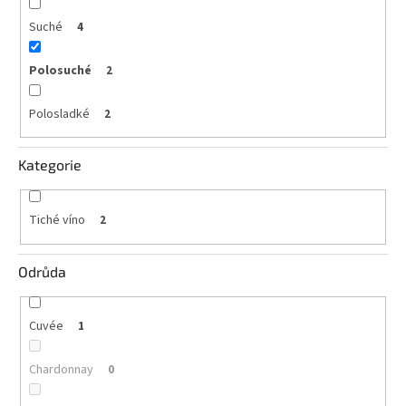
vína
Suché
4
Delikatesy
k
Polosuché
2
vínu
Polosladké
2
Vývrtky
BiB
Kategorie
-
větší
objem
Tiché víno
2
Ostatní
vína
Odrůda
Značky
Cuvée
1
Přihlášení
Chardonnay
0