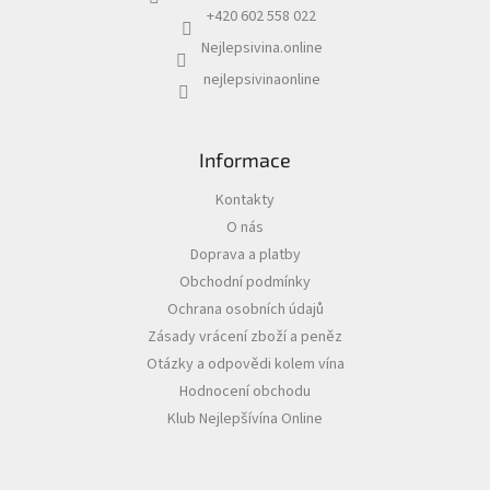
í
v
+420 602 558 022
k
Nejlepsivina.online
y
v
nejlepsivinaonline
ý
p
i
s
Informace
u
Kontakty
O nás
Doprava a platby
Obchodní podmínky
Ochrana osobních údajů
Zásady vrácení zboží a peněz
Otázky a odpovědi kolem vína
Hodnocení obchodu
Klub Nejlepšívína Online