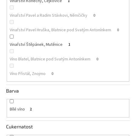
Vinařství Konečný, Čejkovice
1
Akční
Vinařství Pavel a Radim Stávkovi, Němčičky
0
nabídka
Poslední
Vinařství Pavel Hruška, Blatnice pod Svatým Antonínkem
0
láhve
skladem
Vinařství Štěpánek, Mutěnice
1
Cuvée
vína
Víno Blatel, Blatnice pod Svatým Antonínkem
0
Klarety
Víno Přistál, Znojmo
0
Vína
podle
jakosti
Barva
Víno
podle
Bílé víno
2
obsahu
cukru
Cukernatost
Dárkové
balení