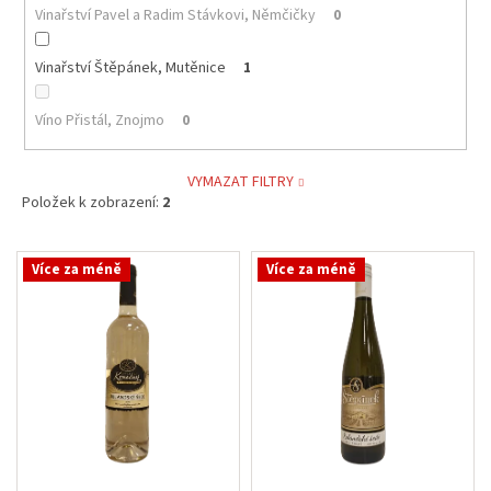
Vinařství Pavel a Radim Stávkovi, Němčičky
0
Vinařství Štěpánek, Mutěnice
1
Víno Přistál, Znojmo
0
VYMAZAT FILTRY
Položek k zobrazení:
2
V
Více za méně
Více za méně
ý
p
i
s
p
r
o
d
u