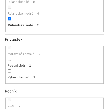
Rulandské bílé
0
Rulandské modré
0
Rulandské šedé
2
Přívlastek
Moravské zemské
0
Pozdní sběr
1
Výběr z hroznů
1
Ročník
2021
0