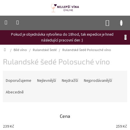
Přejít
na
obsah
NÁKUP
KOŠÍK
Pokud je objednávka vytvořena do 18hod, tak expedice je hned
Frizzante
následující pracovní den :)
Růžové
Domů
/
Bílé víno
/
Rulandské šedé
/
Rulandské šedé Polosuché víno
víno
Rulandské šedé Polosuché víno
Hroznový
mošt
Ř
Naši
a
Doporučujeme
Nejlevnější
Nejdražší
Nejprodávanější
vinaři
z
e
Abecedně
Vinné
n
novinky
í
Bílé
p
víno
Cena
r
o
Červené
239
Kč
259
Kč
víno