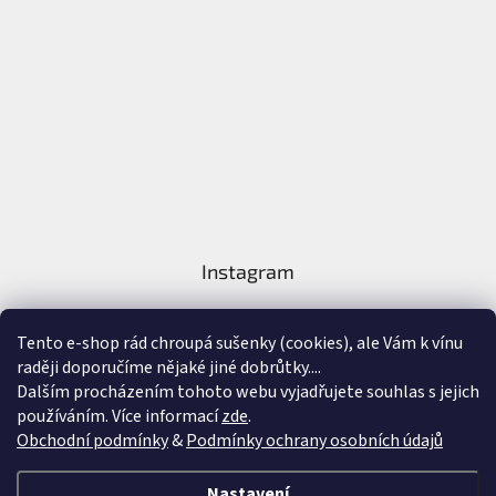
Instagram
Tento e-shop rád chroupá sušenky (cookies), ale Vám k vínu
raději doporučíme nějaké jiné dobrůtky....
Dalším procházením tohoto webu vyjadřujete souhlas s jejich
používáním. Více informací
zde
.
Sledovat na Instagramu
Obchodní podmínky
&
Podmínky ochrany osobních údajů
Vytvořil Shoptet
&
Nastavení