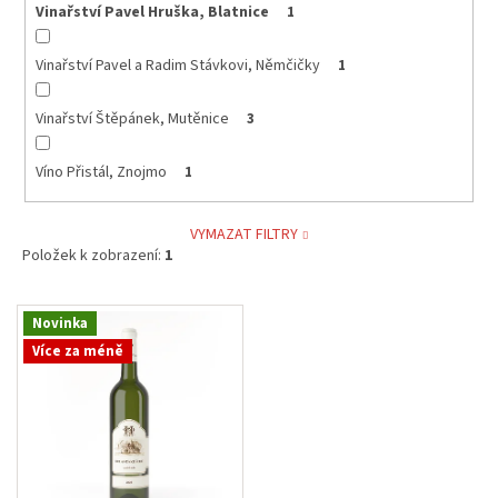
Vinařství Pavel Hruška, Blatnice
1
Vinařství Pavel a Radim Stávkovi, Němčičky
1
Vinařství Štěpánek, Mutěnice
3
Víno Přistál, Znojmo
1
VYMAZAT FILTRY
Položek k zobrazení:
1
V
Novinka
ý
Více za méně
p
i
s
p
r
o