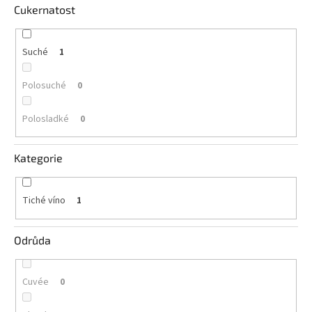
vína
Cukernatost
Delikatesy
k
Suché
1
vínu
Polosuché
0
Vývrtky
Polosladké
0
BiB
-
větší
objem
Kategorie
Ostatní
vína
Tiché víno
1
Značky
Odrůda
Přihlášení
Cuvée
0