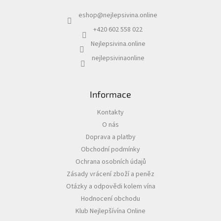
a
p
eshop
@
nejlepsivina.online
t
r
í
v
+420 602 558 022
k
Nejlepsivina.online
y
v
nejlepsivinaonline
ý
p
i
s
Informace
u
Kontakty
O nás
Doprava a platby
Obchodní podmínky
Ochrana osobních údajů
Zásady vrácení zboží a peněz
Otázky a odpovědi kolem vína
Hodnocení obchodu
Klub Nejlepšívína Online