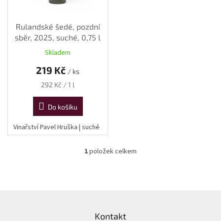
d
u
k
Rulandské šedé, pozdní
t
sběr, 2025, suché, 0,75 l
ů
Skladem
219 Kč
/ ks
Měrná
292 Kč / 1 l
cena:
Do košíku
Vinařství Pavel Hruška | suché
1
položek celkem
O
v
l
á
d
Z
a
á
c
Kontakt
p
í