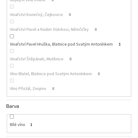
Akční
Vinařství Konečný, Čejkovice
0
nabídka
Poslední
Vinařství Pavel a Radim Stávkovi, Němčičky
0
láhve
skladem
Vinařství Pavel Hruška, Blatnice pod Svatým Antonínkem
1
Cuvée
vína
Vinařství Štěpánek, Mutěnice
0
Klarety
Víno Blatel, Blatnice pod Svatým Antonínkem
0
Vína
podle
jakosti
Víno Přistál, Znojmo
0
Víno
Barva
podle
obsahu
cukru
Bílé víno
1
Dárkové
balení