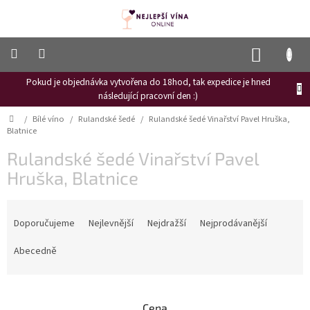
Přejít
na
obsah
NÁKUP
KOŠÍK
Pokud je objednávka vytvořena do 18hod, tak expedice je hned
Frizzante
následující pracovní den :)
Růžové
Domů
/
Bílé víno
/
Rulandské šedé
/
Rulandské šedé Vinařství Pavel Hruška,
víno
Blatnice
Hroznový
Rulandské šedé Vinařství Pavel
mošt
Hruška, Blatnice
Naši
vinaři
Ř
a
Doporučujeme
Nejlevnější
Nejdražší
Nejprodávanější
Vinné
novinky
z
e
Abecedně
Bílé
n
víno
í
p
Červené
Cena
víno