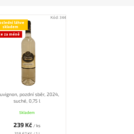
Kód:
344
oslední láhve
skladem
ce za méně
uvignon, pozdní sběr, 2024,
suché, 0,75 l
Skladem
239 Kč
/ ks
Měrná
318,67 Kč / 1 l