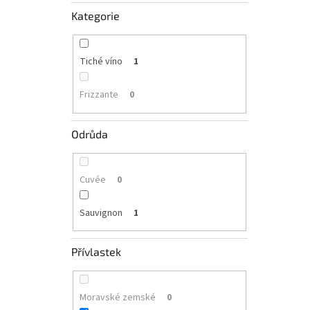
Kategorie
Tiché víno
1
Frizzante
0
Odrůda
Cuvée
0
Sauvignon
1
Přívlastek
Moravské zemské
0