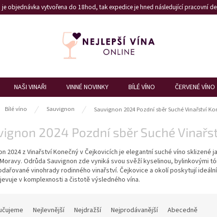
je objednávka vytvořena do 18hod, tak expedice je hned následující pracovní den
NAŠI VINAŘI
VINNÉ NOVINKY
BÍLÉ VÍNO
ČERVENÉ VÍNO
ů
Bílé víno
Sauvignon
Sauvignon 2024 Pozdní sběr Suché Vinařství Ko
ignon 2024 Pozdní sběr Suché Vinařst
n 2024 z Vinařství Konečný v Čejkovicích je elegantní suché víno sklizené j
Moravy. Odrůda Sauvignon zde vyniká svou svěží kyselinou, bylinkovými tó
ařované vinohrady rodinného vinařství. Čejkovice a okolí poskytují ideáln
jevuje v komplexnosti a čistotě výsledného vína.
učujeme
Nejlevnější
Nejdražší
Nejprodávanější
Abecedně