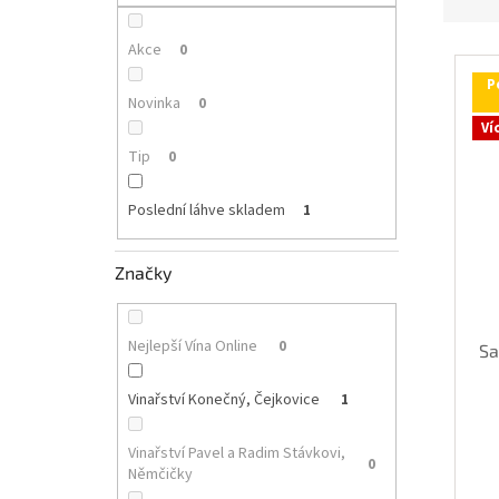
p
z
a
e
n
Akce
0
V
n
e
ý
í
P
l
p
p
Novinka
0
i
r
Ví
s
o
Tip
0
p
d
r
u
Poslední láhve skladem
1
o
k
d
t
u
Značky
ů
k
t
ů
Nejlepší Vína Online
0
Sa
Vinařství Konečný, Čejkovice
1
Vinařství Pavel a Radim Stávkovi,
0
Němčičky