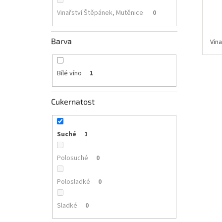
Vinařství Štěpánek, Mutěnice
0
Barva
Vin
Bílé víno
1
Cukernatost
Suché
1
Polosuché
0
Polosladké
0
Sladké
0