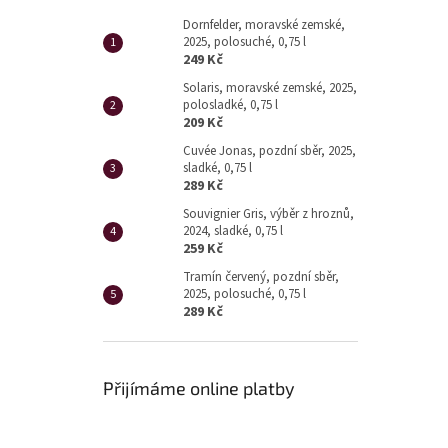
Dornfelder, moravské zemské,
2025, polosuché, 0,75 l
249 Kč
Solaris, moravské zemské, 2025,
polosladké, 0,75 l
209 Kč
Cuvée Jonas, pozdní sběr, 2025,
sladké, 0,75 l
289 Kč
Souvignier Gris, výběr z hroznů,
2024, sladké, 0,75 l
259 Kč
Tramín červený, pozdní sběr,
2025, polosuché, 0,75 l
289 Kč
Přijímáme online platby