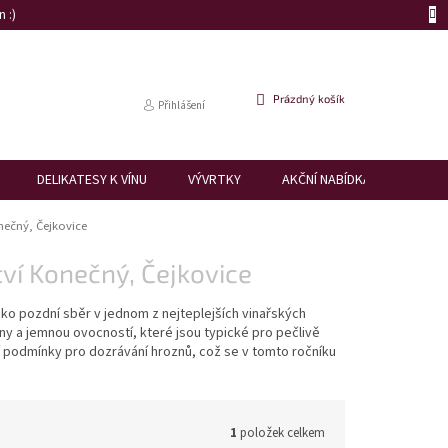
 :)
NÁKUPNÍ
Prázdný košík
Přihlášení
KOŠÍK
DELIKATESY K VÍNU
VÝVRTKY
AKČNÍ NABÍDKA
DÁRK
nečný, Čejkovice
ví Konečný, Čejkovice
ako pozdní sběr v jednom z nejteplejších vinařských
ny a jemnou ovocností, které jsou typické pro pečlivě
í podmínky pro dozrávání hroznů, což se v tomto ročníku
1
položek celkem