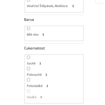
Vinařství Štěpánek, Mutěnice
2
Barva
Bílé víno
3
Cukernatost
Suché
1
Polosuché
1
Polosladké
1
Sladké
0