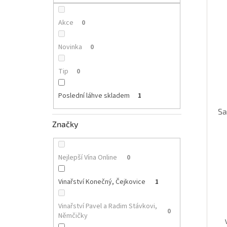
p
i
r
a
s
o
n
Akce
0
p
d
e
r
u
l
Novinka
0
o
k
d
t
Tip
0
u
ů
k
Poslední láhve skladem
1
t
ů
Sa
Značky
Nejlepší Vína Online
0
Vinařství Konečný, Čejkovice
1
Vinařství Pavel a Radim Stávkovi,
0
Němčičky