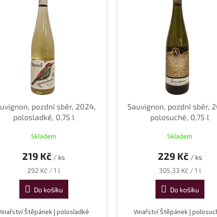
uvignon, pozdní sběr, 2024,
Sauvignon, pozdní sběr, 
polosladké, 0,75 l
polosuché, 0,75 l
Skladem
Skladem
219 Kč
229 Kč
/ ks
/ ks
Měrná
Měrná
292 Kč / 1 l
305,33 Kč / 1 l
cena:
cena:
Do košíku
Do košíku
Vinařství Štěpánek | polosladké
Vinařství Štěpánek | polosu