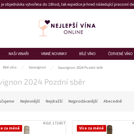
je objednávka vytvořena do 18hod, tak expedice je hned následující pracovní den
NAŠI VINAŘI
VINNÉ NOVINKY
BÍLÉ VÍNO
ČERVENÉ VÍNO
ů
Bílé víno
Sauvignon
Sauvignon 2024 Pozdní sběr
vignon 2024 Pozdní sběr
učujeme
Nejlevnější
Nejdražší
Nejprodávanější
Abecedně
Kód:
1724ST
ce za méně
Více za méně