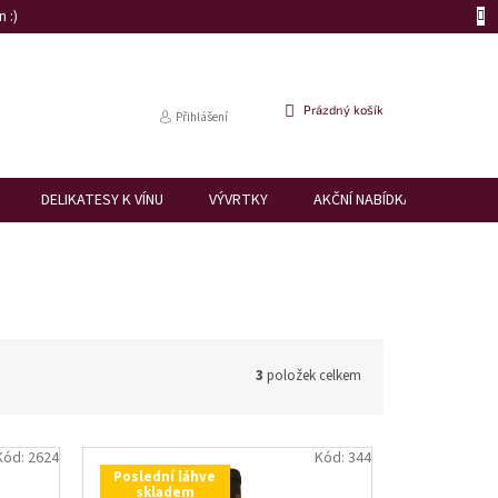
 :)
NÁKUPNÍ
Prázdný košík
Přihlášení
KOŠÍK
DELIKATESY K VÍNU
VÝVRTKY
AKČNÍ NABÍDKA
DÁRK
3
položek celkem
Kód:
2624
Kód:
344
Poslední láhve
skladem