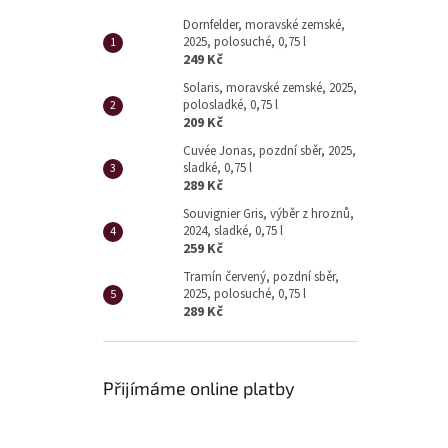
Dornfelder, moravské zemské,
2025, polosuché, 0,75 l
249 Kč
Solaris, moravské zemské, 2025,
polosladké, 0,75 l
209 Kč
Cuvée Jonas, pozdní sběr, 2025,
sladké, 0,75 l
289 Kč
Souvignier Gris, výběr z hroznů,
2024, sladké, 0,75 l
259 Kč
Tramín červený, pozdní sběr,
2025, polosuché, 0,75 l
289 Kč
Přijímáme online platby