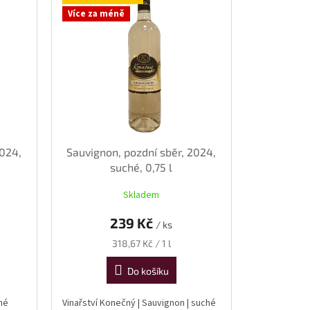
Více za méně
2024,
Sauvignon, pozdní sběr, 2024,
suché, 0,75 l
Skladem
239 Kč
/ ks
Měrná
318,67 Kč / 1 l
cena:
Do košíku
ché
Vinařství Konečný | Sauvignon | suché