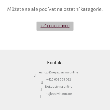
Můžete se ale podívat na ostatní kategorie.
Delikatesy
k
vínu
ZPĚT DO OBCHODU
Vývrtky
Akční
nabídka
Dárkové
Z
poukazy
á
Kontakt
p
Získat
slevu
a
eshop
@
nejlepsivina.online
t
Blog
í
+420 602 558 022
Mladé
Nejlepsivina.online
a
Svatomartinské
nejlepsivinaonline
víno
Prodej
vína