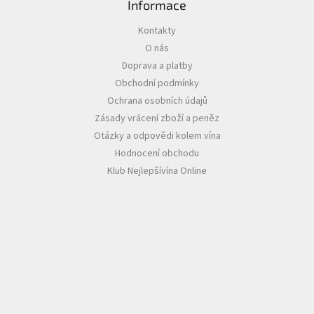
Informace
Akční
Kontakty
nabídka
O nás
Poslední
Doprava a platby
láhve
Obchodní podmínky
skladem
Ochrana osobních údajů
Cuvée
Zásady vrácení zboží a peněz
vína
Otázky a odpovědi kolem vína
Klarety
Hodnocení obchodu
Klub Nejlepšívína Online
Vína
podle
jakosti
Víno
podle
obsahu
cukru
Dárkové
balení