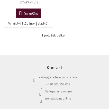
Měrná
1 170,67 Kč / 1 l
cena:
Do košíku
Vinařství Štěpánek | sladké
1
položek celkem
O
v
l
á
d
Z
a
á
c
Kontakt
p
í
a
p
eshop
@
nejlepsivina.online
t
r
í
v
+420 602 558 022
k
Nejlepsivina.online
y
v
nejlepsivinaonline
ý
p