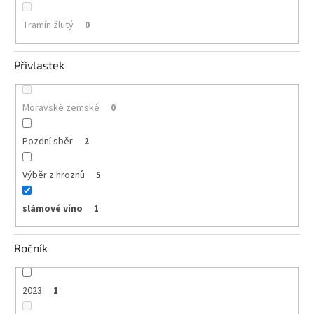
Tramín žlutý
0
Přívlastek
Moravské zemské
0
Pozdní sběr
2
Výběr z hroznů
5
slámové víno
1
Ročník
2023
1