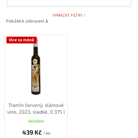
VYMAZAT FILTRY
Položek k zobrazení:
1
V
Více za méně
ý
p
i
s
p
r
o
d
u
k
Tramín červený, slámové
t
víno, 2023, sladké, 0,375 l
ů
Skladem
439 Kč
/ ks