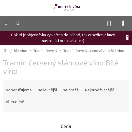
Přejít
na
obsah
NÁKUP
KOŠÍK
Pokud je objednávka vytvořena do 18hod, tak expedice je hned
Frizzante
následující pracovní den :)
Růžové
Domů
/
Bílé víno
/
Tramín červený
/
Tramín červený slámové víno Bílé víno
víno
Tramín červený slámové víno Bílé
Hroznový
mošt
víno
Naši
Ř
vinaři
a
Doporučujeme
Nejlevnější
Nejdražší
Nejprodávanější
z
Vinné
novinky
e
Abecedně
n
Bílé
í
víno
p
Cena
r
Červené
víno