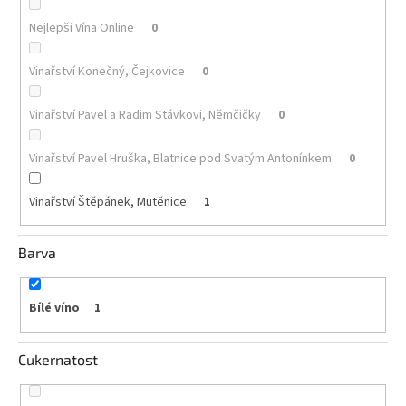
Nejlepší Vína Online
0
Akční
nabídka
Vinařství Konečný, Čejkovice
0
Poslední
láhve
skladem
Vinařství Pavel a Radim Stávkovi, Němčičky
0
Cuvée
vína
Vinařství Pavel Hruška, Blatnice pod Svatým Antonínkem
0
Klarety
Vinařství Štěpánek, Mutěnice
1
Vína
podle
Barva
jakosti
Víno
Bílé víno
1
podle
obsahu
cukru
Cukernatost
Dárkové
balení