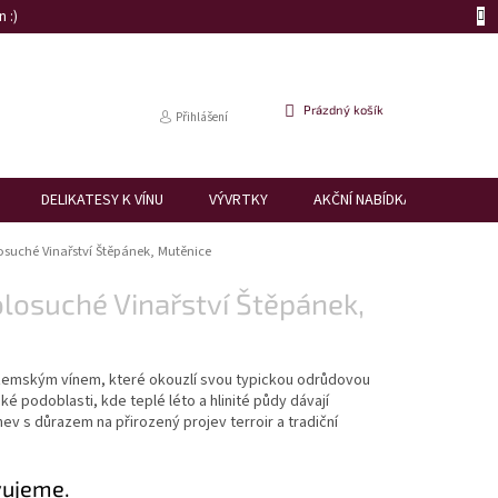
 :)
NÁKUPNÍ
Prázdný košík
Přihlášení
KOŠÍK
DELIKATESY K VÍNU
VÝVRTKY
AKČNÍ NABÍDKA
DÁRK
suché Vinařství Štěpánek, Mutěnice
osuché Vinařství Štěpánek,
 zemským vínem, které okouzlí svou typickou odrůdovou
ské podoblasti, kde teplé léto a hlinité půdy dávají
ev s důrazem na přirozený projev terroir a tradiční
vujeme.