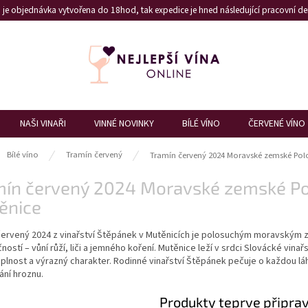
je objednávka vytvořena do 18hod, tak expedice je hned následující pracovní den
NAŠI VINAŘI
VINNÉ NOVINKY
BÍLÉ VÍNO
ČERVENÉ VÍNO
ů
Bílé víno
Tramín červený
Tramín červený 2024 Moravské zemské Polo
mín červený 2024 Moravské zemské Pol
ěnice
červený 2024 z vinařství Štěpánek v Mutěnicích je polosuchým moravským
ností – vůní růží, liči a jemného koření. Mutěnice leží v srdci Slovácké vinař
plnost a výrazný charakter. Rodinné vinařství Štěpánek pečuje o každou láh
ání hroznu.
Produkty teprve připra