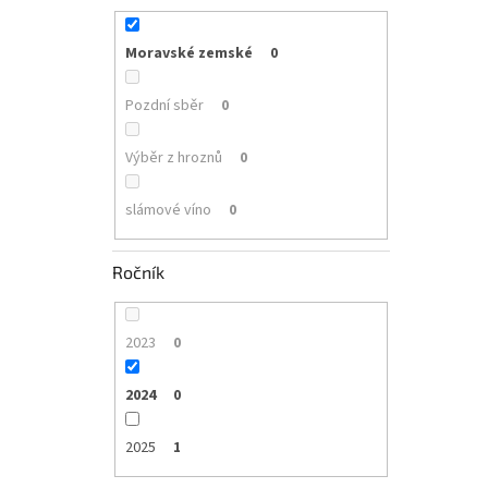
Moravské zemské
0
Pozdní sběr
0
Výběr z hroznů
0
slámové víno
0
Ročník
2023
0
2024
0
2025
1