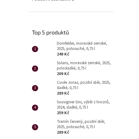
Top 5 produktů
Dornfelder, moravské zemské,
2025, polosuché, 0,75 l
249 Kč
Solaris, moravské zemské, 2025,
polosladké, 0,75 l
209 Kč
Cuvée Jonas, pozdní sběr, 2025,
sladké, 0,75 l
289 Kč
Souvignier Gris, výběr z hroznů,
2024, sladké, 0,75 l
259 Kč
Tramín červený, pozdní sběr,
2025, polosuché, 0,75 l
289 Kč