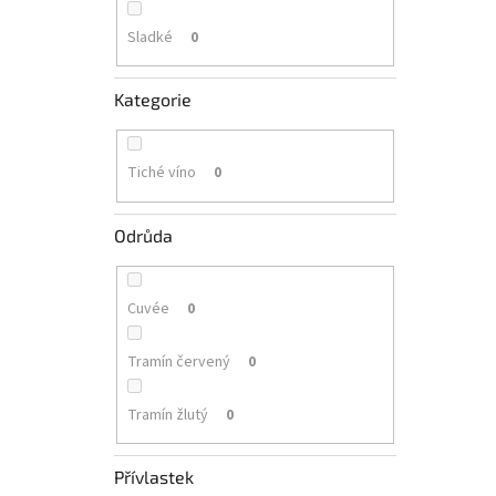
Sladké
0
Kategorie
Tiché víno
0
Odrůda
Cuvée
0
Tramín červený
0
Tramín žlutý
0
Přívlastek