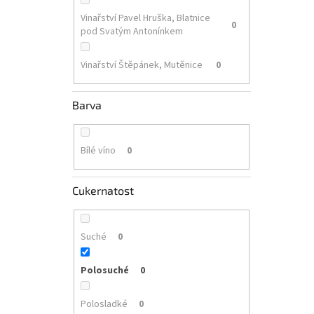
Vinařství Pavel Hruška, Blatnice
0
pod Svatým Antonínkem
Vinařství Štěpánek, Mutěnice
0
Barva
Bílé víno
0
Cukernatost
Suché
0
Polosuché
0
Polosladké
0