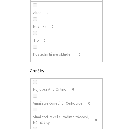
p
a
n
Akce
0
e
l
Novinka
0
Tip
0
Poslední láhve skladem
0
Značky
Nejlepší Vína Online
0
Vinařství Konečný, Čejkovice
0
Vinařství Pavel a Radim Stávkovi,
0
Němčičky