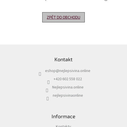
Delikatesy
k
ZPĚT DO OBCHODU
vínu
Vývrtky
Akční
nabídka
Z
á
Dárkové
Kontakt
p
poukazy
a
eshop
@
nejlepsivina.online
t
Získat
slevu
í
+420 602 558 022
Nejlepsivina.online
Blog
nejlepsivinaonline
Mladé
a
Svatomartinské
víno
Informace
Prodej
vína
Kontakty