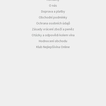
O nás
Akční
Doprava a platby
nabídka
Obchodní podmínky
Poslední
Ochrana osobních údajů
láhve
skladem
Zásady vrácení zboží a peněz
Otázky a odpovědi kolem vína
Cuvée
Hodnocení obchodu
vína
Klub Nejlepšívína Online
Klarety
Vína
podle
jakosti
Víno
podle
obsahu
cukru
Dárkové
balení