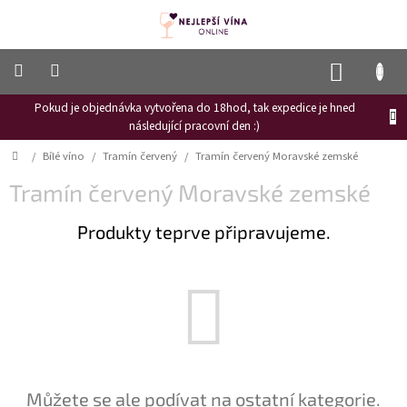
Přejít
na
obsah
NÁKUP
KOŠÍK
Pokud je objednávka vytvořena do 18hod, tak expedice je hned
Frizzante
následující pracovní den :)
Růžové
Domů
/
Bílé víno
/
Tramín červený
/
Tramín červený Moravské zemské
víno
Tramín červený Moravské zemské
Hroznový
mošt
Produkty teprve připravujeme.
Naši
vinaři
Vinné
novinky
Bílé
víno
Červené
Můžete se ale podívat na ostatní kategorie.
víno