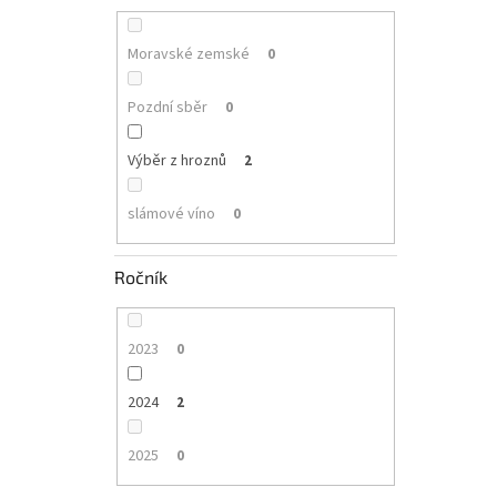
Moravské zemské
0
Pozdní sběr
0
Výběr z hroznů
2
slámové víno
0
Ročník
2023
0
2024
2
2025
0