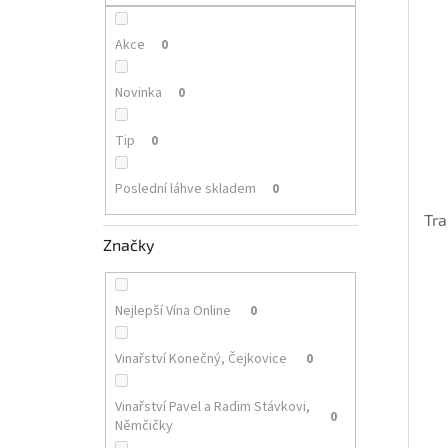
p
i
r
a
s
o
n
Akce
0
p
d
e
r
u
l
Novinka
0
o
k
d
t
Tip
0
u
ů
k
Poslední láhve skladem
0
t
ů
Tra
Značky
Nejlepší Vína Online
0
Vinařství Konečný, Čejkovice
0
Vinařství Pavel a Radim Stávkovi,
0
Němčičky