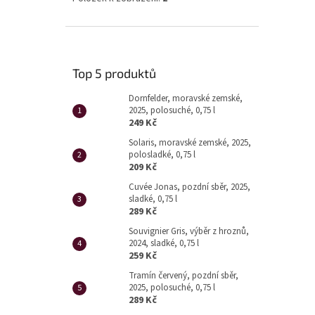
Top 5 produktů
Dornfelder, moravské zemské,
2025, polosuché, 0,75 l
249 Kč
Solaris, moravské zemské, 2025,
polosladké, 0,75 l
209 Kč
Cuvée Jonas, pozdní sběr, 2025,
sladké, 0,75 l
289 Kč
Souvignier Gris, výběr z hroznů,
2024, sladké, 0,75 l
259 Kč
Tramín červený, pozdní sběr,
2025, polosuché, 0,75 l
289 Kč