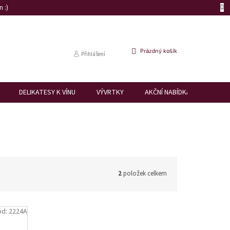
 :)
NÁKUPNÍ
Prázdný košík
Přihlášení
KOŠÍK
DELIKATESY K VÍNU
VÝVRTKY
AKČNÍ NABÍDKA
DÁRK
2
položek celkem
ód:
2224A