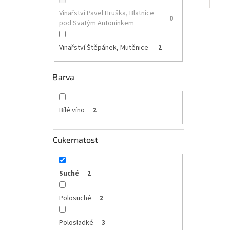
Vinařství Pavel Hruška, Blatnice
0
pod Svatým Antonínkem
Vinařství Štěpánek, Mutěnice
2
Barva
Bílé víno
2
Cukernatost
Suché
2
Polosuché
2
Polosladké
3