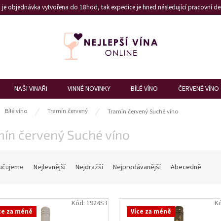
je objednávka vytvořena do 18hod, tak expedice je hned následující pracovní den
NAŠI VINAŘI
VINNÉ NOVINKY
BÍLÉ VÍNO
ČERVENÉ VÍNO
ů
Bílé víno
Tramín červený
Tramín červený Suché víno
mín červený Suché víno
učujeme
Nejlevnější
Nejdražší
Nejprodávanější
Abecedně
Kód:
1924ST
K
ce za méně
Více za méně