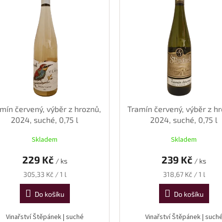
mín červený, výběr z hroznů,
Tramín červený, výběr z h
2024, suché, 0,75 l
2024, suché, 0,75 l
Skladem
Skladem
229 Kč
239 Kč
/ ks
/ ks
Měrná
Měrná
305,33 Kč / 1 l
318,67 Kč / 1 l
cena:
cena:
Do košíku
Do košíku
Vinařství Štěpánek | suché
Vinařství Štěpánek | such