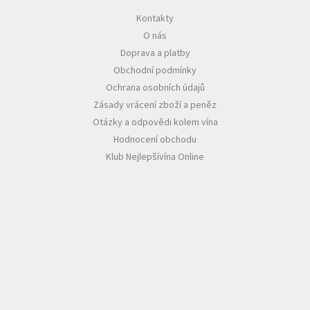
Kontakty
Akční
O nás
nabídka
Doprava a platby
Poslední
Obchodní podmínky
láhve
skladem
Ochrana osobních údajů
Zásady vrácení zboží a peněz
Cuvée
vína
Otázky a odpovědi kolem vína
Hodnocení obchodu
Klarety
Klub Nejlepšívína Online
Vína
podle
jakosti
Víno
podle
obsahu
cukru
Dárkové
balení