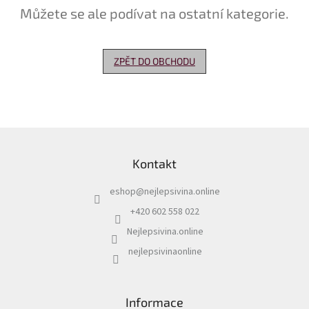
Můžete se ale podívat na ostatní kategorie.
Delikatesy
k
vínu
ZPĚT DO OBCHODU
Vývrtky
Akční
nabídka
Z
Dárkové
á
poukazy
Kontakt
p
Získat
a
slevu
eshop
@
nejlepsivina.online
t
í
+420 602 558 022
Blog
Nejlepsivina.online
Mladé
a
nejlepsivinaonline
Svatomartinské
víno
Prodej
Informace
vína