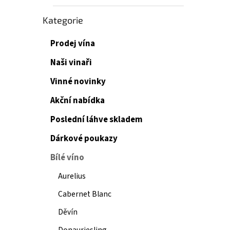
Přeskočit
Kategorie
kategorie
Prodej vína
Naši vinaři
Vinné novinky
Akční nabídka
Poslední láhve skladem
Dárkové poukazy
Bílé víno
Aurelius
Cabernet Blanc
Děvín
Donauriesling