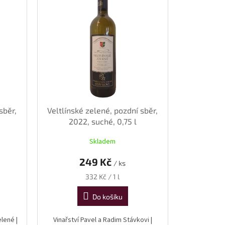
sběr,
Veltlínské zelené, pozdní sběr,
2022, suché, 0,75 l
Skladem
249 Kč
/ ks
Měrná
332 Kč / 1 l
cena:
Do košíku
elené |
Vinařství Pavel a Radim Stávkovi |