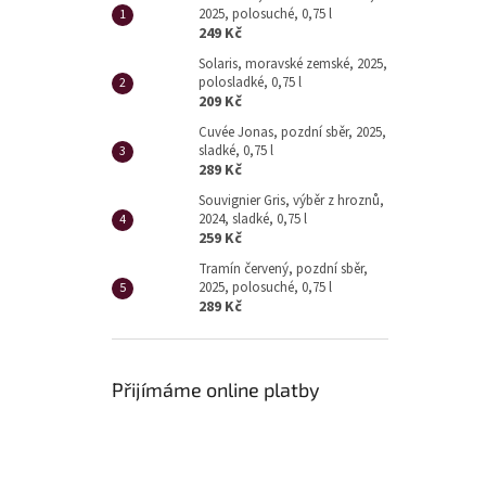
2025, polosuché, 0,75 l
249 Kč
Solaris, moravské zemské, 2025,
polosladké, 0,75 l
209 Kč
Cuvée Jonas, pozdní sběr, 2025,
sladké, 0,75 l
289 Kč
Souvignier Gris, výběr z hroznů,
2024, sladké, 0,75 l
259 Kč
Tramín červený, pozdní sběr,
2025, polosuché, 0,75 l
289 Kč
Přijímáme online platby