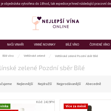
je objednávka vytvořena do 18hod, tak expedice je hned následující pracovní den
NAŠI VINAŘI
VINNÉ NOVINKY
BÍLÉ VÍNO
ČERVENÉ VÍNO
ů
Bílé víno
Veltlínské zelené
Veltlínské zelené Pozdní sběr Bílé
línské zelené Pozdní sběr Bílé
učujeme
Nejlevnější
Nejdražší
Nejprodávanější
Abecedně
Kód:
2419PH
vinka
Více za méně