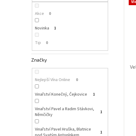
p
Ví
i
r
a
s
o
n
Akce
0
p
d
e
r
u
l
Novinka
1
o
k
d
t
Tip
0
u
ů
k
t
Značky
ů
Ve
Nejlepší Vína Online
0
Vinařství Konečný, Čejkovice
1
Vinařství Pavel a Radim Stávkovi,
1
Němčičky
Vinařství Pavel Hruška, Blatnice
1
pod Svatým Antonínkem