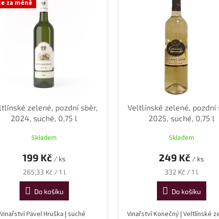
ce za méně
ltlínské zelené, pozdní sběr,
Veltlínské zelené, pozdní 
2024, suché, 0,75 l
2025, suché, 0,75 l
Skladem
Skladem
199 Kč
249 Kč
/ ks
/ ks
Měrná
Měrná
265,33 Kč / 1 l
332 Kč / 1 l
cena:
cena:
Do košíku
Do košíku
Vinařství Pavel Hruška | suché
Vinařství Konečný | Veltlínské z