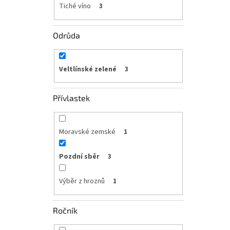
Tiché víno
3
Odrůda
Veltlínské zelené
3
Přívlastek
Moravské zemské
1
Pozdní sběr
3
Výběr z hroznů
1
Ročník