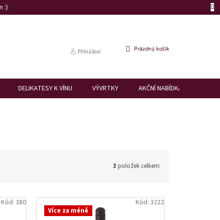
 :)
NÁKUPNÍ
Prázdný košík
Přihlášení
KOŠÍK
DELIKATESY K VÍNU
VÝVRTKY
AKČNÍ NABÍDKA
DÁRK
3
položek celkem
Kód:
380
Kód:
3222
Více za méně