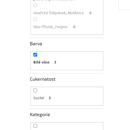
Vinařství Štěpánek, Mutěnice
0
Víno Přistál, Znojmo
0
Barva
Bílé víno
3
Cukernatost
Suché
3
Kategorie