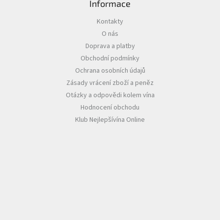
Informace
Akční
Kontakty
nabídka
O nás
Poslední
Doprava a platby
láhve
Obchodní podmínky
skladem
Ochrana osobních údajů
Cuvée
Zásady vrácení zboží a peněz
vína
Otázky a odpovědi kolem vína
Klarety
Hodnocení obchodu
Klub Nejlepšívína Online
Vína
podle
jakosti
Víno
podle
obsahu
cukru
Dárkové
balení