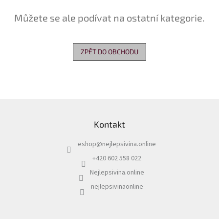
Můžete se ale podívat na ostatní kategorie.
Delikatesy
k
vínu
ZPĚT DO OBCHODU
Vývrtky
Akční
nabídka
Dárkové
Z
poukazy
á
Kontakt
p
Získat
slevu
a
eshop
@
nejlepsivina.online
t
Blog
í
+420 602 558 022
Mladé
Nejlepsivina.online
a
Svatomartinské
nejlepsivinaonline
víno
Prodej
vína