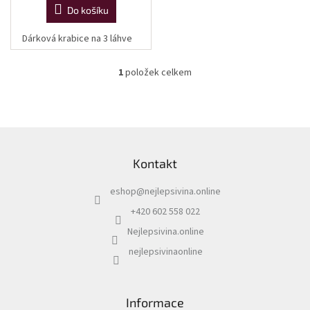
vína
Do košíku
Delikatesy
Dárková krabice na 3 láhve
k
vínu
1
položek celkem
O
v
Vývrtky
l
á
BiB
d
-
Z
větší
a
á
objem
c
Kontakt
p
í
a
p
Ostatní
eshop
@
nejlepsivina.online
t
r
vína
í
v
+420 602 558 022
k
Nejlepsivina.online
Značky
y
v
nejlepsivinaonline
ý
Přihlášení
p
i
s
Informace