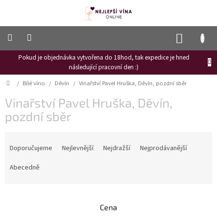
Přejít
na
obsah
NÁKUP
KOŠÍK
Pokud je objednávka vytvořena do 18hod, tak expedice je hned
Frizzante
následující pracovní den :)
Růžové
Domů
/
Bílé víno
/
Děvín
/
Vinařství Pavel Hruška, Děvín, pozdní sběr
víno
Vinařství Pavel Hruška, Děvín,
Hroznový
mošt
pozdní sběr
Naši
Ř
vinaři
a
Doporučujeme
Nejlevnější
Nejdražší
Nejprodávanější
z
Vinné
novinky
e
Abecedně
n
Bílé
í
víno
p
Cena
r
Červené
víno