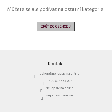
Můžete se ale podívat na ostatní kategorie.
Delikatesy
k
vínu
ZPĚT DO OBCHODU
Vývrtky
Akční
nabídka
Dárkové
Z
poukazy
á
Kontakt
p
Získat
slevu
a
eshop
@
nejlepsivina.online
t
Blog
í
+420 602 558 022
Mladé
Nejlepsivina.online
a
Svatomartinské
nejlepsivinaonline
víno
Prodej
vína