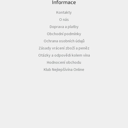
Informace
Akční
Kontakty
nabídka
O nás
Poslední
Doprava a platby
láhve
Obchodní podmínky
skladem
Ochrana osobních údajů
Cuvée
Zásady vrácení zboží a peněz
vína
Otázky a odpovědi kolem vína
Klarety
Hodnocení obchodu
Klub Nejlepšívína Online
Vína
podle
jakosti
Víno
podle
obsahu
cukru
Dárkové
balení