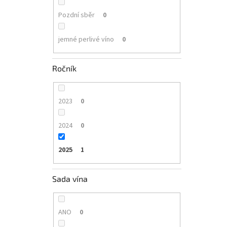
Pozdní sběr
0
jemné perlivé víno
0
Ročník
2023
0
2024
0
2025
1
Sada vína
ANO
0