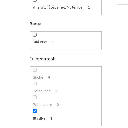
Vinařství Štěpánek, Mutěnice
1
Barva
Bílé víno
1
Cukernatost
Suché
0
Polosuché
0
Polosladké
0
Sladké
1