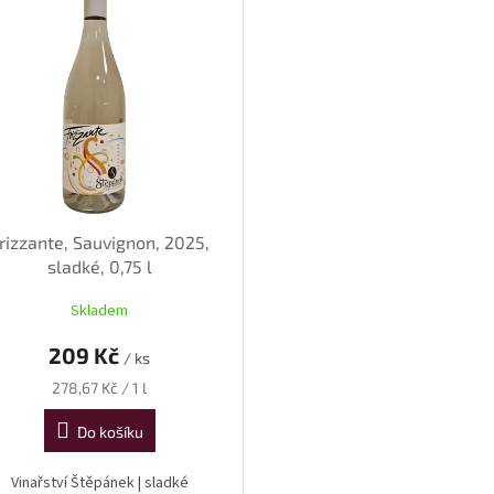
rizzante, Sauvignon, 2025,
sladké, 0,75 l
Skladem
209 Kč
/ ks
Měrná
278,67 Kč / 1 l
cena:
Do košíku
Vinařství Štěpánek | sladké