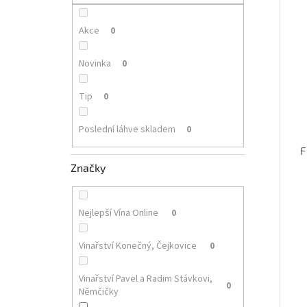
p
i
r
a
s
o
n
Akce
0
p
d
e
r
u
l
Novinka
0
o
k
d
t
Tip
0
u
ů
k
Poslední láhve skladem
0
t
ů
F
Značky
Nejlepší Vína Online
0
Vinařství Konečný, Čejkovice
0
Vinařství Pavel a Radim Stávkovi,
0
Němčičky