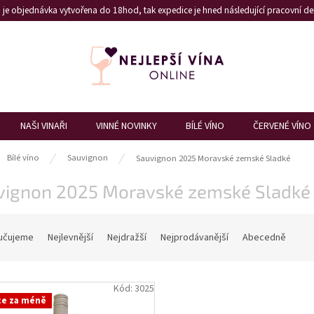
je objednávka vytvořena do 18hod, tak expedice je hned následující pracovní den
NAŠI VINAŘI
VINNÉ NOVINKY
BÍLÉ VÍNO
ČERVENÉ VÍNO
ů
Bílé víno
Sauvignon
Sauvignon 2025 Moravské zemské Sladké
vignon 2025 Moravské zemské Sladké
učujeme
Nejlevnější
Nejdražší
Nejprodávanější
Abecedně
Kód:
3025
ce za méně