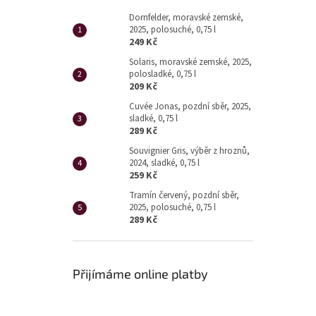
Dornfelder, moravské zemské,
2025, polosuché, 0,75 l
249 Kč
Solaris, moravské zemské, 2025,
polosladké, 0,75 l
209 Kč
Cuvée Jonas, pozdní sběr, 2025,
sladké, 0,75 l
289 Kč
Souvignier Gris, výběr z hroznů,
2024, sladké, 0,75 l
259 Kč
Tramín červený, pozdní sběr,
2025, polosuché, 0,75 l
289 Kč
Přijímáme online platby