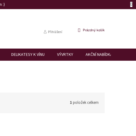
 :)
NÁKUPNÍ
Prázdný košík
Přihlášení
KOŠÍK
DELIKATESY K VÍNU
VÝVRTKY
AKČNÍ NABÍDKA
DÁRK
1
položek celkem