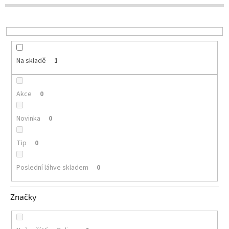
d
u
Delikatesy
k
k
t
vínu
ů
Vývrtky
Na skladě
1
Akční
nabídka
Akce
0
Dárkové
poukazy
Novinka
0
Získat
slevu
Tip
0
Blog
Poslední láhve skladem
0
Mladé
a
Svatomartinské
Značky
víno
Prodej
vína