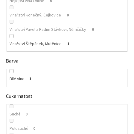
Nejlepší Vína Online
0
Akční
Vinařství Konečný, Čejkovice
0
nabídka
Poslední
Vinařství Pavel a Radim Stávkovi, Němčičky
0
láhve
skladem
Vinařství Štěpánek, Mutěnice
1
Cuvée
vína
Barva
Klarety
Vína
Bílé víno
1
podle
jakosti
Cukernatost
Víno
podle
obsahu
cukru
Suché
0
Polosuché
0
Dárkové
balení