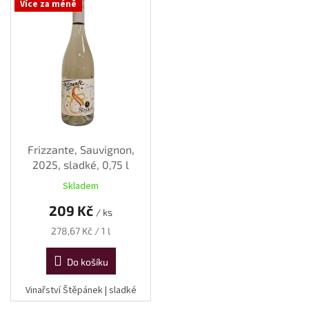
Více za méně
ý
p
i
s
p
r
o
d
u
k
Frizzante, Sauvignon,
t
2025, sladké, 0,75 l
ů
Skladem
209 Kč
/ ks
Měrná
278,67 Kč / 1 l
cena:
Do košíku
Vinařství Štěpánek | sladké