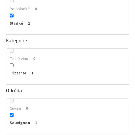
vína
Polosladké
0
Delikatesy
k
Sladké
1
vínu
Kategorie
Vývrtky
BiB
-
Tiché víno
0
větší
objem
Frizzante
1
Ostatní
vína
Odrůda
Značky
Cuvée
0
Přihlášení
Sauvignon
1