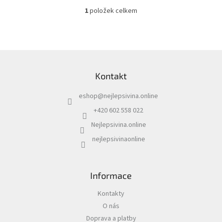
1
položek celkem
O
v
l
á
d
Z
a
á
c
Kontakt
p
í
a
p
eshop
@
nejlepsivina.online
t
r
í
v
+420 602 558 022
k
Nejlepsivina.online
y
v
nejlepsivinaonline
ý
p
i
s
Informace
u
Kontakty
O nás
Doprava a platby