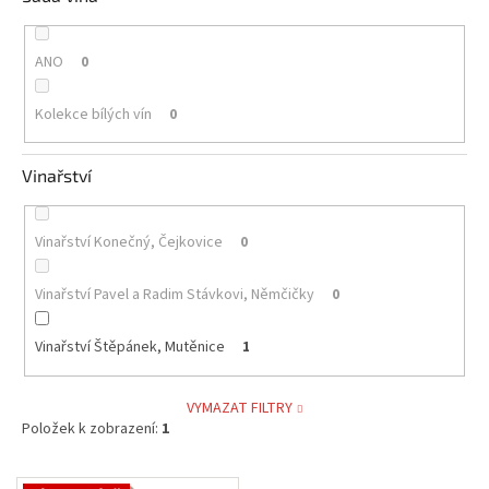
ANO
0
Kolekce bílých vín
0
Vinařství
Vinařství Konečný, Čejkovice
0
Vinařství Pavel a Radim Stávkovi, Němčičky
0
Vinařství Štěpánek, Mutěnice
1
VYMAZAT FILTRY
Položek k zobrazení:
1
V