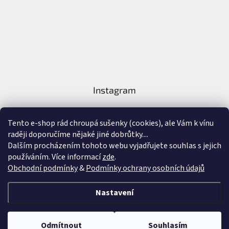
Instagram
Tento e-shop rád chroupá sušenky (cookies), ale Vám k vínu
raději doporučíme nějaké jiné dobrůtky....
Dalším procházením tohoto webu vyjadřujete souhlas s jejich
používáním. Více informací
zde
.
Sledovat na Instagramu
Obchodní podmínky
&
Podmínky ochrany osobních údajů
Vytvořil Shoptet
&
Nastavení
Copyright 2026
Nejlepší Vína Online
. Všechna práva vyhrazena.
Upravit
Odmítnout
Souhlasím
nastavení cookies