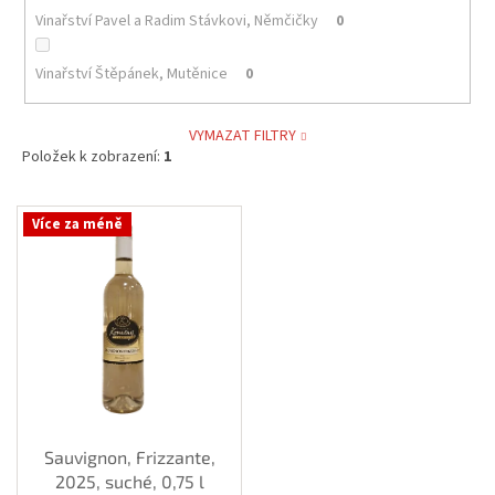
Vinařství Pavel a Radim Stávkovi, Němčičky
0
Vinařství Štěpánek, Mutěnice
0
VYMAZAT FILTRY
Položek k zobrazení:
1
V
Více za méně
ý
p
i
s
p
r
o
d
u
k
Sauvignon, Frizzante,
t
2025, suché, 0,75 l