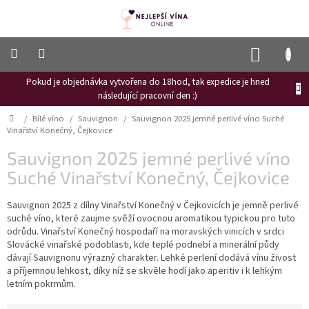
Přejít
na
obsah
NÁKUP
KOŠÍK
Pokud je objednávka vytvořena do 18hod, tak expedice je hned
Frizzante
následující pracovní den :)
Růžové
Domů
/
Bílé víno
/
Sauvignon
/
Sauvignon 2025 jemné perlivé víno Suché
víno
Vinařství Konečný, Čejkovice
Hroznový
Sauvignon 2025 jemné perlivé víno
mošt
Suché Vinařství Konečný, Čejkovice
Naši
vinaři
Sauvignon 2025 z dílny Vinařství Konečný v Čejkovicích je jemně perlivé
suché víno, které zaujme svěží ovocnou aromatikou typickou pro tuto
Vinné
odrůdu. Vinařství Konečný hospodaří na moravských vinicích v srdci
novinky
Slovácké vinařské podoblasti, kde teplé podnebí a minerální půdy
dávají Sauvignonu výrazný charakter. Lehké perlení dodává vínu živost
Bílé
a příjemnou lehkost, díky níž se skvěle hodí jako aperitiv i k lehkým
víno
letním pokrmům.
Červené
víno