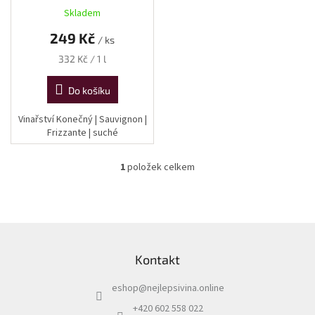
ů
Skladem
249 Kč
/ ks
Měrná
332 Kč / 1 l
cena:
Do košíku
Vinařství Konečný | Sauvignon |
Frizzante | suché
1
položek celkem
O
v
l
á
d
Z
a
á
c
Kontakt
p
í
a
p
eshop
@
nejlepsivina.online
t
r
í
v
+420 602 558 022