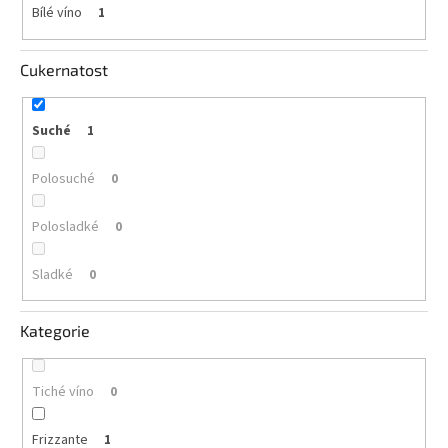
vína
Bílé víno
1
Delikatesy
k
Cukernatost
vínu
Suché
1
Vývrtky
BiB
Polosuché
0
-
větší
objem
Polosladké
0
Ostatní
Sladké
0
vína
Kategorie
Značky
Tiché víno
Přihlášení
0
Frizzante
1