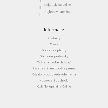
k
Nejlepsivina.online
y
v
nejlepsivinaonline
ý
p
i
s
Informace
u
Kontakty
O nás
Doprava a platby
Obchodní podmínky
Ochrana osobních údajů
Zásady vrácení zboží a peněz
Otázky a odpovědi kolem vína
Hodnocení obchodu
Klub Nejlepšívína Online