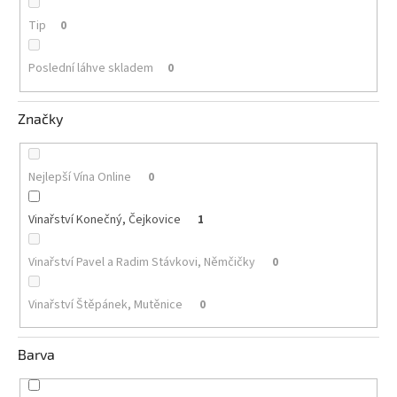
Tip
0
Akční
nabídka
Poslední láhve skladem
0
Poslední
láhve
skladem
Značky
Cuvée
vína
Nejlepší Vína Online
0
Klarety
Vinařství Konečný, Čejkovice
1
Vína
podle
jakosti
Vinařství Pavel a Radim Stávkovi, Němčičky
0
Víno
Vinařství Štěpánek, Mutěnice
0
podle
obsahu
cukru
Barva
Dárkové
balení