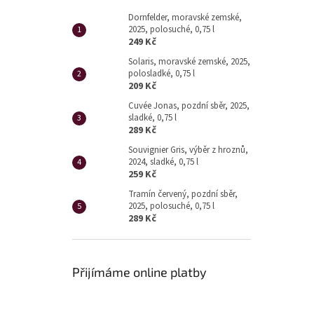
Dornfelder, moravské zemské,
2025, polosuché, 0,75 l
249 Kč
Solaris, moravské zemské, 2025,
polosladké, 0,75 l
209 Kč
Cuvée Jonas, pozdní sběr, 2025,
sladké, 0,75 l
289 Kč
Souvignier Gris, výběr z hroznů,
2024, sladké, 0,75 l
259 Kč
Tramín červený, pozdní sběr,
2025, polosuché, 0,75 l
289 Kč
Přijímáme online platby