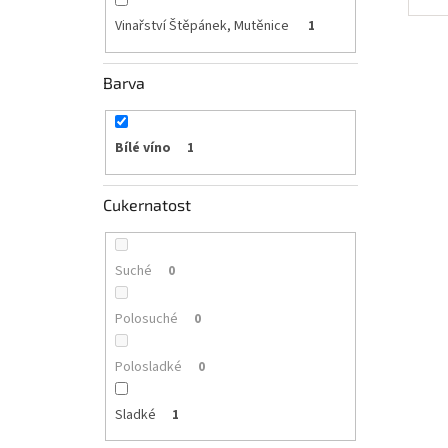
Vinařství Štěpánek, Mutěnice
1
Barva
Bílé víno
1
Cukernatost
Suché
0
Polosuché
0
Polosladké
0
Sladké
1