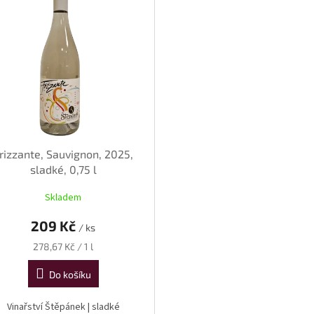
rizzante, Sauvignon, 2025,
sladké, 0,75 l
Skladem
209 Kč
/ ks
Měrná
278,67 Kč / 1 l
cena:
Do košíku
Vinařství Štěpánek | sladké