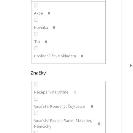
p
i
r
a
s
o
n
Akce
0
p
d
e
r
u
l
Novinka
0
o
k
d
t
Tip
0
u
ů
k
Poslední láhve skladem
0
t
ů
F
Značky
Nejlepší Vína Online
0
Vinařství Konečný, Čejkovice
0
Vinařství Pavel a Radim Stávkovi,
0
Němčičky