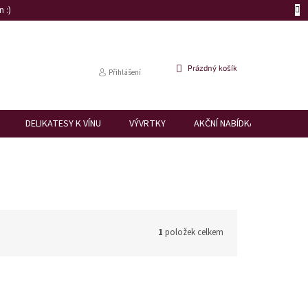
 :)
NÁKUPNÍ
Prázdný košík
Přihlášení
KOŠÍK
DELIKATESY K VÍNU
VÝVRTKY
AKČNÍ NABÍDKA
DÁRK
1
položek celkem