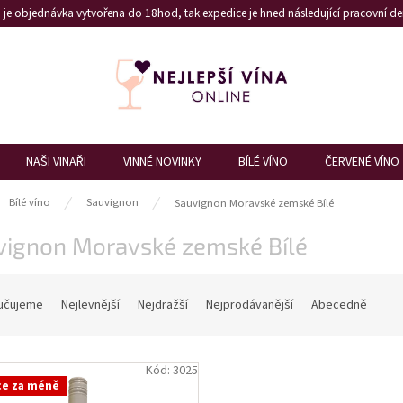
je objednávka vytvořena do 18hod, tak expedice je hned následující pracovní den
NAŠI VINAŘI
VINNÉ NOVINKY
BÍLÉ VÍNO
ČERVENÉ VÍNO
ů
Bílé víno
Sauvignon
Sauvignon Moravské zemské Bílé
vignon Moravské zemské Bílé
učujeme
Nejlevnější
Nejdražší
Nejprodávanější
Abecedně
Kód:
3025
ce za méně