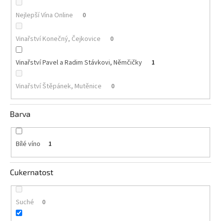
Nejlepší Vína Online
0
Akční
nabídka
Vinařství Konečný, Čejkovice
0
Poslední
láhve
skladem
Vinařství Pavel a Radim Stávkovi, Němčičky
1
Cuvée
vína
Vinařství Štěpánek, Mutěnice
0
Klarety
Barva
Vína
podle
jakosti
Bílé víno
1
Víno
Cukernatost
podle
obsahu
cukru
Suché
0
Dárkové
balení