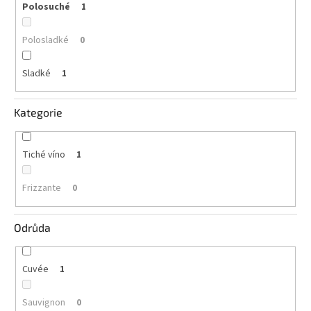
Polosuché
1
vína
Delikatesy
Polosladké
0
k
vínu
Sladké
1
Vývrtky
Kategorie
BiB
-
větší
objem
Tiché víno
1
Ostatní
Frizzante
0
vína
Odrůda
Značky
Cuvée
1
Přihlášení
Sauvignon
0