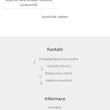
Vinařství Pavel a Radim Stávkovi
| polosuché
1
položek celkem
O
v
l
á
d
Z
a
á
c
Kontakt
p
í
a
p
eshop
@
nejlepsivina.online
t
r
í
v
+420 602 558 022
k
Nejlepsivina.online
y
v
nejlepsivinaonline
ý
p
i
s
Informace
u
Kontakty