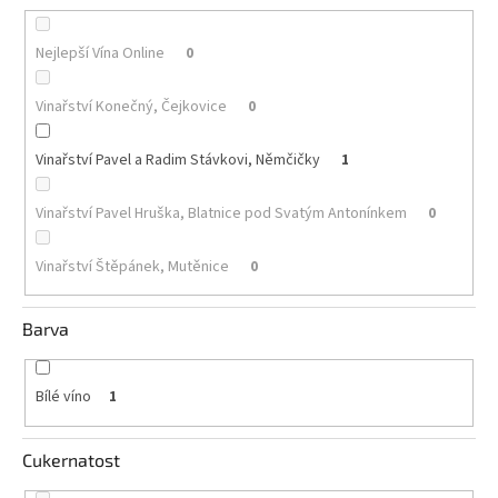
Akční
Nejlepší Vína Online
0
nabídka
Poslední
Vinařství Konečný, Čejkovice
0
láhve
skladem
Vinařství Pavel a Radim Stávkovi, Němčičky
1
Cuvée
vína
Vinařství Pavel Hruška, Blatnice pod Svatým Antonínkem
0
Klarety
Vinařství Štěpánek, Mutěnice
0
Vína
podle
jakosti
Barva
Víno
podle
Bílé víno
1
obsahu
cukru
Cukernatost
Dárkové
balení