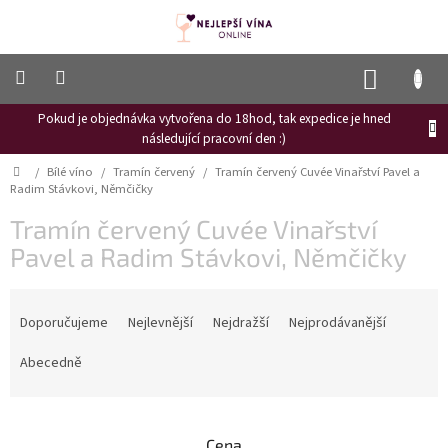
Přejít
na
obsah
NÁKUP
KOŠÍK
Pokud je objednávka vytvořena do 18hod, tak expedice je hned
Frizzante
následující pracovní den :)
Růžové
Domů
/
Bílé víno
/
Tramín červený
/
Tramín červený Cuvée Vinařství Pavel a
víno
Radim Stávkovi, Němčičky
Hroznový
Tramín červený Cuvée Vinařství
mošt
Pavel a Radim Stávkovi, Němčičky
Naši
vinaři
Ř
a
Doporučujeme
Nejlevnější
Nejdražší
Nejprodávanější
Vinné
novinky
z
e
Abecedně
Bílé
n
víno
í
p
Červené
Cena
víno