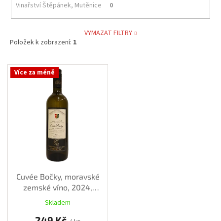
Vinařství Štěpánek, Mutěnice
0
VYMAZAT FILTRY
Položek k zobrazení:
1
V
Více za méně
ý
p
i
s
p
r
o
d
u
k
Cuvée Bočky, moravské
t
zemské víno, 2024,
ů
polosuché, 0,75 l
Skladem
249 Kč