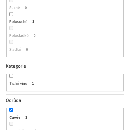
vína
Suché
0
Delikatesy
k
Polosuché
1
vínu
Polosladké
0
Vývrtky
Sladké
0
BiB
-
větší
objem
Kategorie
Ostatní
vína
Tiché víno
1
Značky
Odrůda
Přihlášení
Cuvée
1