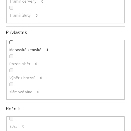
Tramín červený
0
Tramín žlutý
0
Přívlastek
Moravské zemské
1
Pozdní sběr
0
Výběr z hroznů
0
slámové víno
0
Ročník
2023
0