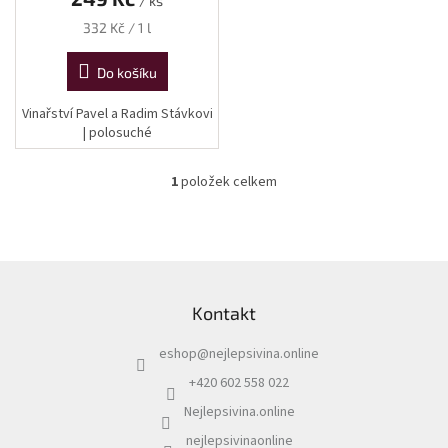
/ ks
Měrná
332 Kč / 1 l
cena:
Do košíku
Vinařství Pavel a Radim Stávkovi
| polosuché
1
položek celkem
O
v
l
á
d
Z
a
á
c
Kontakt
p
í
a
p
eshop
@
nejlepsivina.online
t
r
í
v
+420 602 558 022
k
Nejlepsivina.online
y
v
nejlepsivinaonline