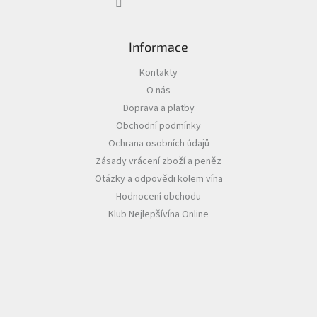
ý
p
i
s
Informace
u
Kontakty
O nás
Doprava a platby
Obchodní podmínky
Ochrana osobních údajů
Zásady vrácení zboží a peněz
Otázky a odpovědi kolem vína
Hodnocení obchodu
Klub Nejlepšívína Online