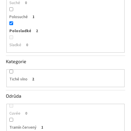
Suché
0
vína
Delikatesy
Polosuché
1
k
vínu
Polosladké
2
Vývrtky
Sladké
0
BiB
-
větší
Kategorie
objem
Ostatní
Tiché víno
2
vína
Odrůda
Značky
Cuvée
0
Přihlášení
Tramín červený
1