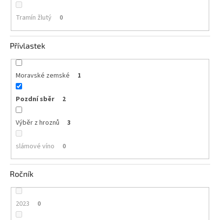
Tramín žlutý
0
Přívlastek
Moravské zemské
1
Pozdní sběr
2
Výběr z hroznů
3
slámové víno
0
Ročník
2023
0