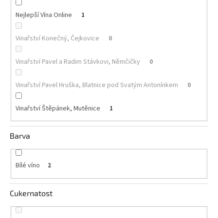
Nejlepší Vína Online
1
Akční
nabídka
Vinařství Konečný, Čejkovice
0
Poslední
láhve
skladem
Vinařství Pavel a Radim Stávkovi, Němčičky
0
Cuvée
vína
Vinařství Pavel Hruška, Blatnice pod Svatým Antonínkem
0
Klarety
Vinařství Štěpánek, Mutěnice
1
Vína
podle
Barva
jakosti
Víno
Bílé víno
2
podle
obsahu
cukru
Cukernatost
Dárkové
balení