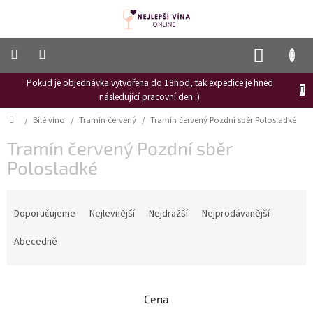
Přejít
na
obsah
NÁKUP
KOŠÍK
Pokud je objednávka vytvořena do 18hod, tak expedice je hned
Frizzante
následující pracovní den :)
Růžové
Domů
/
Bílé víno
/
Tramín červený
/
Tramín červený Pozdní sběr Polosladké
víno
Tramín červený Pozdní sběr
Hroznový
mošt
Polosladké
Naši
Ř
vinaři
a
Doporučujeme
Nejlevnější
Nejdražší
Nejprodávanější
z
Vinné
novinky
e
Abecedně
n
Bílé
í
víno
p
Cena
r
Červené
víno