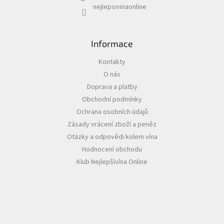
v
nejlepsivinaonline
ý
p
i
s
Informace
u
Kontakty
O nás
Doprava a platby
Obchodní podmínky
Ochrana osobních údajů
Zásady vrácení zboží a peněz
Otázky a odpovědi kolem vína
Hodnocení obchodu
Klub Nejlepšívína Online