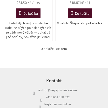
Měrná
Měrná
281,50 Kč / 1 ks
318,67 Kč / 1 l
cena:
cena:
Do košíku
Do košíku
Sada bílých vín | polosladké
Vinařství Štěpánek | polosladké
Kolekce bílých polosladkých vín
je vždy nový výběr — pokaždé
jiné odrůdy, pokaždé jiní vinaři,
vždy stejný záměr: ukázat, jak
rozmanitá může být...
2
položek celkem
O
v
l
á
d
Z
a
á
c
Kontakt
p
í
a
p
eshop
@
nejlepsivina.online
t
r
í
v
+420 602 558 022
k
Nejlepsivina.online
y