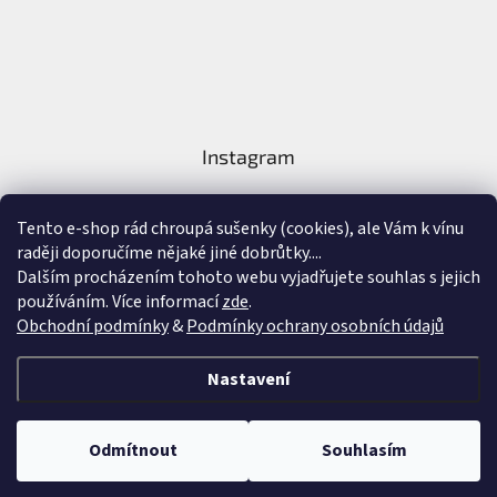
Instagram
Tento e-shop rád chroupá sušenky (cookies), ale Vám k vínu
raději doporučíme nějaké jiné dobrůtky....
Dalším procházením tohoto webu vyjadřujete souhlas s jejich
používáním. Více informací
zde
.
Sledovat na Instagramu
Obchodní podmínky
&
Podmínky ochrany osobních údajů
Vytvořil Shoptet
&
Nastavení
Copyright 2026
Nejlepší Vína Online
. Všechna práva vyhrazena.
Upravit
Odmítnout
Souhlasím
nastavení cookies