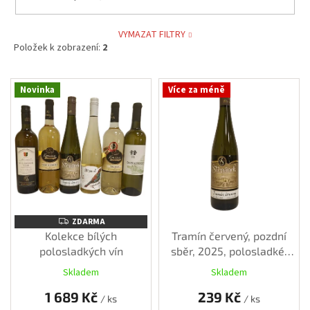
VYMAZAT FILTRY
Položek k zobrazení:
2
V
Novinka
Více za méně
ý
p
i
s
p
r
o
d
u
ZDARMA
ZDARMA
k
Kolekce bílých
Tramín červený, pozdní
t
polosladkých vín
sběr, 2025, polosladké,
ů
0,75 l
Skladem
Skladem
1 689 Kč
239 Kč
/ ks
/ ks