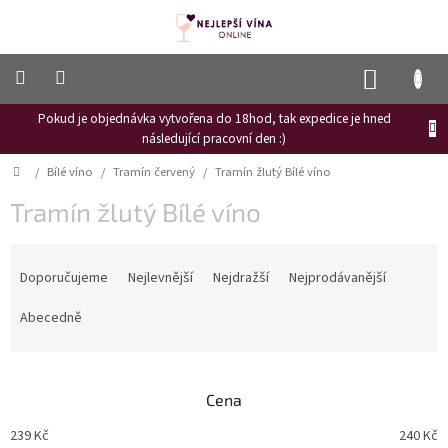
Přejít
na
obsah
NÁKUP
KOŠÍK
Pokud je objednávka vytvořena do 18hod, tak expedice je hned
Frizzante
následující pracovní den :)
Růžové
Domů
/
Bílé víno
/
Tramín červený
/
Tramín žlutý Bílé víno
víno
Tramín žlutý Bílé víno
Hroznový
mošt
Ř
Naši
a
Doporučujeme
Nejlevnější
Nejdražší
Nejprodávanější
vinaři
z
e
Abecedně
Vinné
n
novinky
í
Bílé
p
víno
Cena
r
o
Červené
239
Kč
240
Kč
víno