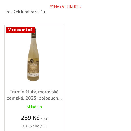
VYMAZAT FILTRY
Položek k zobrazení:
1
V
Více za méně
ý
p
i
s
p
r
o
d
u
k
Tramín žlutý, moravské
t
zemské, 2025, polosuché,
ů
0,75 l
Skladem
239 Kč
/ ks
Měrná
318,67 Kč / 1 l