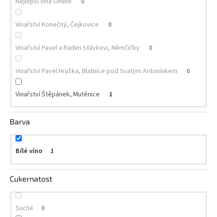
Nejlepší Vína Online
0
Akční
Vinařství Konečný, Čejkovice
0
nabídka
Poslední
Vinařství Pavel a Radim Stávkovi, Němčičky
0
láhve
skladem
Vinařství Pavel Hruška, Blatnice pod Svatým Antonínkem
0
Cuvée
vína
Vinařství Štěpánek, Mutěnice
1
Klarety
Barva
Vína
podle
jakosti
Bílé víno
1
Víno
podle
obsahu
Cukernatost
cukru
Suché
0
Dárkové
balení