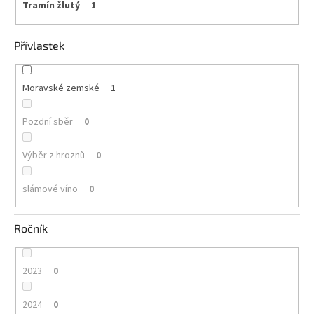
Tramín žlutý
1
Přívlastek
Moravské zemské
1
Pozdní sběr
0
Výběr z hroznů
0
slámové víno
0
Ročník
2023
0
2024
0