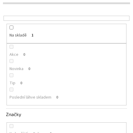
d
u
Delikatesy
k
k
t
vínu
ů
Vývrtky
Na skladě
1
Akční
nabídka
Akce
0
Dárkové
poukazy
Novinka
0
Získat
slevu
Tip
0
Blog
Poslední láhve skladem
0
Mladé
a
Svatomartinské
Značky
víno
Prodej
vína