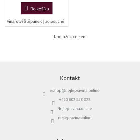
cena:
Do košíku
Vinařství Štěpánek | polosuché
1
položek celkem
O
v
l
á
d
Z
a
á
c
Kontakt
p
í
a
p
eshop
@
nejlepsivina.online
t
r
í
v
+420 602 558 022
k
Nejlepsivina.online
y
v
nejlepsivinaonline
ý
p
i