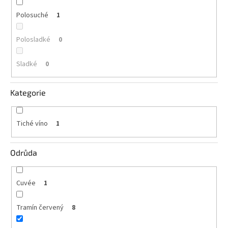
vína
Polosuché
1
Delikatesy
k
Polosladké
0
vínu
Sladké
0
Vývrtky
BiB
Kategorie
-
větší
objem
Tiché víno
1
Ostatní
vína
Odrůda
Značky
Cuvée
1
Přihlášení
Tramín červený
8