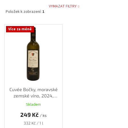
VYMAZAT FILTRY
Položek k zobrazení:
1
V
Více za méně
ý
p
i
s
p
r
o
d
u
k
Cuvée Bočky, moravské
t
zemské víno, 2024,
ů
polosuché, 0,75 l
Skladem
249 Kč
/ ks
Měrná
332 Kč / 1 l