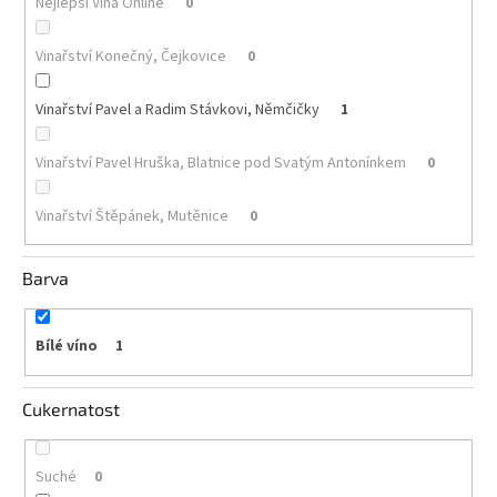
Nejlepší Vína Online
0
Akční
Vinařství Konečný, Čejkovice
0
nabídka
Poslední
Vinařství Pavel a Radim Stávkovi, Němčičky
1
láhve
skladem
Vinařství Pavel Hruška, Blatnice pod Svatým Antonínkem
0
Cuvée
vína
Vinařství Štěpánek, Mutěnice
0
Klarety
Barva
Vína
podle
jakosti
Bílé víno
1
Víno
podle
obsahu
Cukernatost
cukru
Suché
0
Dárkové
balení