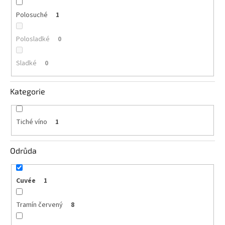
vína
Polosuché
1
Delikatesy
k
Polosladké
0
vínu
Sladké
0
Vývrtky
BiB
Kategorie
-
větší
objem
Tiché víno
1
Ostatní
vína
Odrůda
Značky
Cuvée
1
Přihlášení
Tramín červený
8