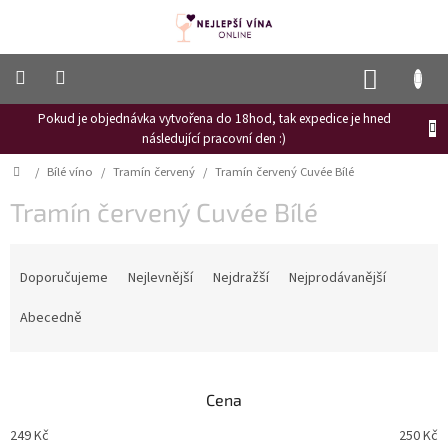
Přejít
na
obsah
NÁKUP
KOŠÍK
Pokud je objednávka vytvořena do 18hod, tak expedice je hned
Frizzante
následující pracovní den :)
Růžové
Domů
/
Bílé víno
/
Tramín červený
/
Tramín červený Cuvée Bílé
víno
Tramín červený Cuvée Bílé
Hroznový
mošt
Ř
Naši
a
Doporučujeme
Nejlevnější
Nejdražší
Nejprodávanější
vinaři
z
e
Abecedně
Vinné
n
novinky
í
Bílé
p
víno
Cena
r
o
Červené
249
Kč
250
Kč
víno