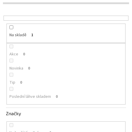
d
u
Delikatesy
k
k
t
vínu
ů
Vývrtky
Na skladě
1
Akční
nabídka
Akce
0
Dárkové
poukazy
Novinka
0
Získat
slevu
Tip
0
Blog
Poslední láhve skladem
0
Mladé
a
Svatomartinské
Značky
víno
Prodej
vína