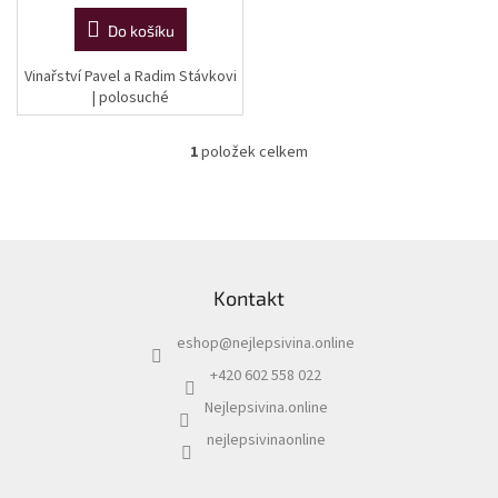
cena:
Do košíku
Vinařství Pavel a Radim Stávkovi
| polosuché
1
položek celkem
O
v
l
á
d
Z
a
á
c
Kontakt
p
í
a
p
eshop
@
nejlepsivina.online
t
r
í
v
+420 602 558 022
k
Nejlepsivina.online
y
v
nejlepsivinaonline
ý
p