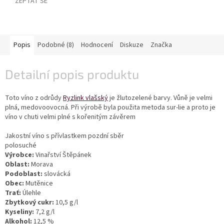
ZEPTAT SE
vína
Delikatesy
k
vínu
Popis
Podobné (8)
Hodnocení
Diskuze
Značka
Vývrtky
Detailní popis produktu
BiB
-
Toto víno z odrůdy
Ryzlink vlašský
je žlutozelené barvy. Vůně je velmi
větší
plná, medovoovocná. Při výrobě byla použita metoda sur-lie a proto je
objem
víno v chuti velmi plné s kořenitým závěrem
Ostatní
Jakostní víno s přívlastkem pozdní sběr
vína
polosuché
Výrobce:
Vinařství Štěpánek
Oblast:
Morava
Značky
Podoblast:
slovácká
Obec:
Mutěnice
Trať:
Úlehle
Přihlášení
Zbytkový cukr:
10,5 g/l
Kyseliny:
7,2 g/l
Alkohol:
12,5 %