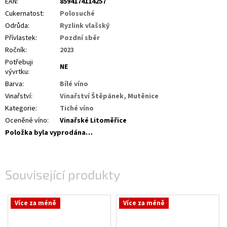
EAN
:
8594174114257
Cukernatost
:
Polosuché
Odrůda
:
Ryzlink vlašský
Přívlastek
:
Pozdní sběr
Ročník
:
2023
Potřebuji
NE
vývrtku
:
Barva
:
Bílé víno
Vinařství
:
Vinařství Štěpánek, Mutěnice
Kategorie
:
Tiché víno
Oceněné víno
:
Vinařské Litoměřice
Položka byla vyprodána…
Související produkty
Více za méně
Více za méně