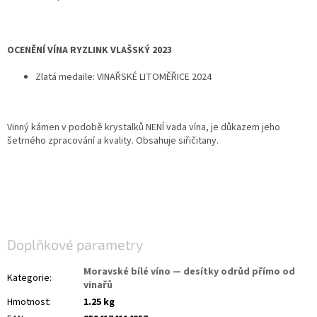
OCENĚNÍ VÍNA RYZLINK VLAŠSKÝ 2023
Zlatá medaile: VINAŘSKÉ LITOMĚŘICE 2024
Vinný kámen v podobě krystalků NENÍ vada vína, je důkazem jeho
šetrného zpracování a kvality. Obsahuje siřičitany.
Doplňkové parametry
Moravské bílé víno — desítky odrůd přímo od
Kategorie
:
vinařů
Hmotnost
:
1.25 kg