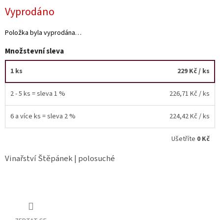
Vyprodáno
Akční
nabídka
Položka byla vyprodána…
Poslední
Množstevní sleva
láhve
skladem
1 ks
229 Kč
/ ks
Cuvée
vína
2 - 5 ks = sleva 1 %
226,71 Kč
/ ks
Klarety
6 a více ks = sleva 2 %
224,42 Kč
/ ks
Vína
podle
jakosti
Ušetříte
0 Kč
Vinařství Štěpánek | polosuché
Víno
podle
obsahu
cukru
Dárkové
balení