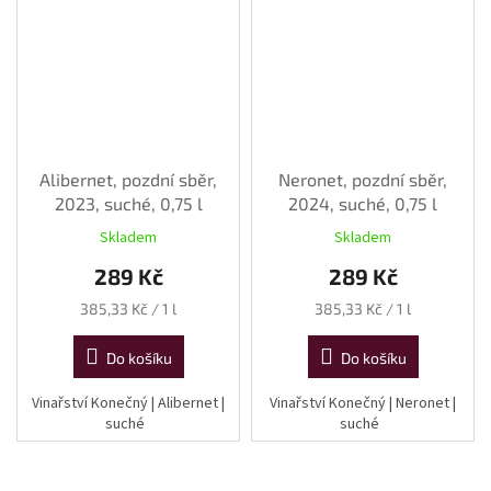
Alibernet, pozdní sběr,
Neronet, pozdní sběr,
2023, suché, 0,75 l
2024, suché, 0,75 l
Skladem
Skladem
289 Kč
289 Kč
Měrná
Měrná
385,33 Kč / 1 l
385,33 Kč / 1 l
cena:
cena:
Do košíku
Do košíku
Vinařství Konečný | Alibernet |
Vinařství Konečný | Neronet |
suché
suché