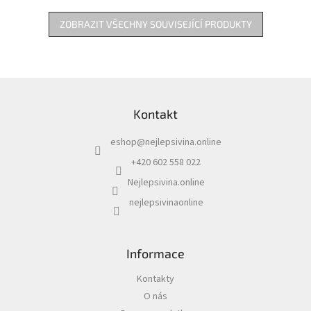
ZOBRAZIT VŠECHNY SOUVISEJÍCÍ PRODUKTY
Z
á
Kontakt
p
a
eshop
@
nejlepsivina.online
t
í
+420 602 558 022
Nejlepsivina.online
nejlepsivinaonline
Informace
Kontakty
O nás