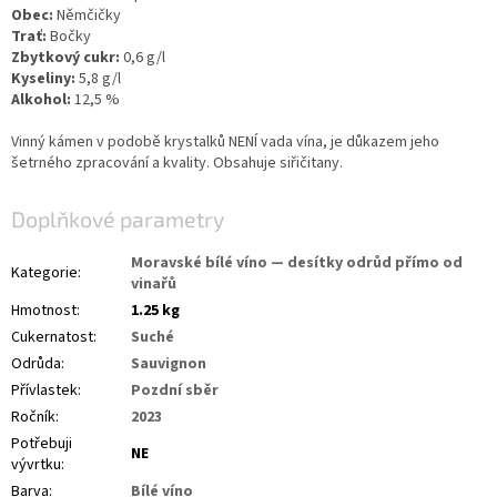
Obec:
Němčičky
Trať:
Bočky
Zbytkový cukr:
0,6 g/l
Kyseliny:
5,8 g/l
Alkohol:
12,5 %
Vinný kámen v podobě krystalků NENÍ vada vína, je důkazem jeho
šetrného zpracování a kvality. Obsahuje siřičitany.
Doplňkové parametry
Moravské bílé víno — desítky odrůd přímo od
Kategorie
:
vinařů
Hmotnost
:
1.25 kg
Cukernatost
:
Suché
Odrůda
:
Sauvignon
Přívlastek
:
Pozdní sběr
Ročník
:
2023
Potřebuji
NE
vývrtku
:
Barva
:
Bílé víno