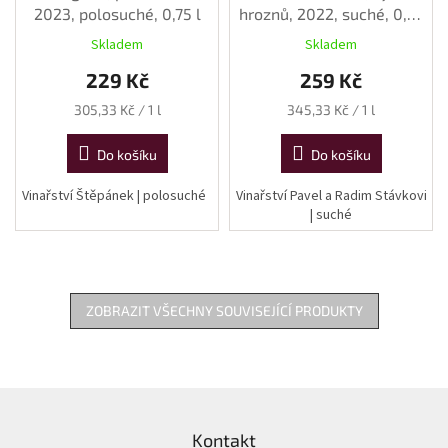
2023, polosuché, 0,75 l
hroznů, 2022, suché, 0,75
l
Skladem
Skladem
229 Kč
259 Kč
Měrná
Měrná
305,33 Kč / 1 l
345,33 Kč / 1 l
cena:
cena:
Do košíku
Do košíku
Vinařství Štěpánek | polosuché
Vinařství Pavel a Radim Stávkovi
| suché
ZOBRAZIT VŠECHNY SOUVISEJÍCÍ PRODUKTY
Z
á
Kontakt
p