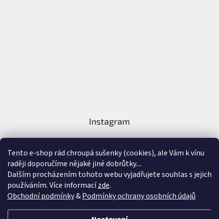
Instagram
Tento e-shop rád chroupá sušenky (cookies), ale Vám k vínu
raději doporučíme nějaké jiné dobrůtky....
Dalším procházením tohoto webu vyjadřujete souhlas s jejich
používáním. Více informací
zde
.
Sledovat na Instagramu
Obchodní podmínky
&
Podmínky ochrany osobních údajů
Vytvořil Shoptet
&