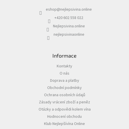
a
eshop
@
nejlepsivina.online
t
í
+420 602 558 022
Nejlepsivina.online
nejlepsivinaonline
Informace
Kontakty
O nás
Doprava a platby
Obchodní podmínky
Ochrana osobních údajů
Zásady vrácení zboží a peněz
Otázky a odpovědi kolem vína
Hodnocení obchodu
Klub Nejlepšívína Online