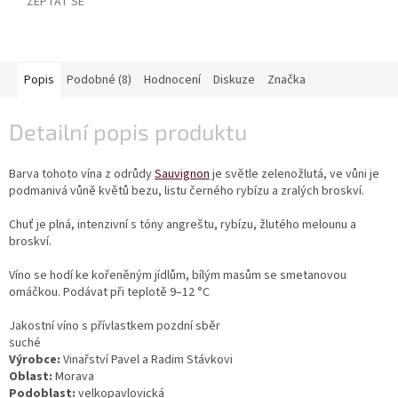
ZEPTAT SE
vína
Delikatesy
k
vínu
Popis
Podobné (8)
Hodnocení
Diskuze
Značka
Vývrtky
Detailní popis produktu
BiB
-
Barva tohoto vína z odrůdy
Sauvignon
je světle zelenožlutá, ve vůni je
větší
podmanivá vůně květů bezu, listu černého rybízu a zralých broskví.
objem
Chuť je plná, intenzivní s tóny angreštu, rybízu, žlutého melounu a
Ostatní
broskví.
vína
Víno se hodí ke kořeněným jídlům, bílým masům se smetanovou
omáčkou. Podávat při teplotě 9–12
°C
Značky
Jakostní víno s přívlastkem pozdní sběr
suché
Přihlášení
Výrobce:
Vinařství Pavel a Radim Stávkovi
Oblast:
Morava
Podoblast:
velkopavlovická