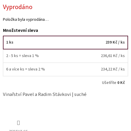
Vyprodáno
Akční
nabídka
Položka byla vyprodána…
Poslední
Množstevní sleva
láhve
skladem
1 ks
239 Kč
/ ks
Cuvée
vína
2 - 5 ks = sleva 1 %
236,61 Kč
/ ks
Klarety
6 a více ks = sleva 2 %
234,22 Kč
/ ks
Vína
podle
jakosti
Ušetříte
0 Kč
Vinařství Pavel a Radim Stávkovi | suché
Víno
podle
obsahu
cukru
Dárkové
balení