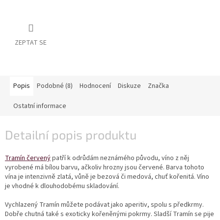
vína
Delikatesy
k
vínu
ZEPTAT SE
Vývrtky
BiB
Popis
Podobné (8)
Hodnocení
Diskuze
Značka
-
větší
Ostatní informace
objem
Detailní popis produktu
Ostatní
vína
Tramín červený
patří k odrůdám neznámého původu, víno z něj
Značky
vyrobené má bílou barvu, ačkoliv hrozny jsou červené. Barva tohoto
vína je intenzivně zlatá, vůně je bezová či medová, chuť kořenitá. Víno
je vhodné k dlouhodobému skladování.
Přihlášení
Vychlazený Tramín můžete podávat jako aperitiv, spolu s předkrmy.
Dobře chutná také s exoticky kořeněnými pokrmy. Sladší Tramín se pije