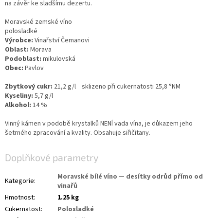
na závěr ke sladšímu dezertu.
Moravské zemské víno
polosladké
Výrobce:
Vinařství Čemanovi
Oblast:
Morava
Podoblast:
mikulovská
Obec:
Pavlov
Zbytkový cukr:
21,2 g/l sklizeno při cukernatosti 25,8 °NM
Kyseliny:
5,7 g/l
Alkohol:
14 %
Vinný kámen v podobě krystalků NENÍ vada vína, je důkazem jeho
šetrného zpracování a kvality. Obsahuje siřičitany.
Doplňkové parametry
Moravské bílé víno — desítky odrůd přímo od
Kategorie
:
vinařů
Hmotnost
:
1.25 kg
Cukernatost
:
Polosladké