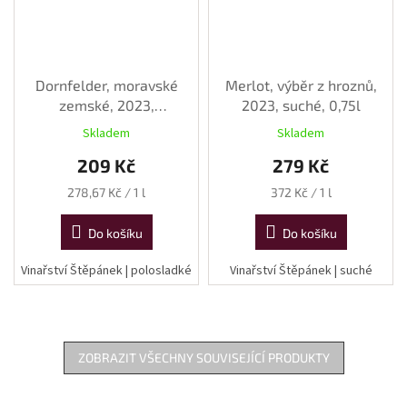
Dornfelder, moravské
Merlot, výběr z hroznů,
zemské, 2023,
2023, suché, 0,75l
polosladké, 0,75 l
Skladem
Skladem
209 Kč
279 Kč
Měrná
Měrná
278,67 Kč / 1 l
372 Kč / 1 l
cena:
cena:
Do košíku
Do košíku
Vinařství Štěpánek | polosladké
Vinařství Štěpánek | suché
ZOBRAZIT VŠECHNY SOUVISEJÍCÍ PRODUKTY