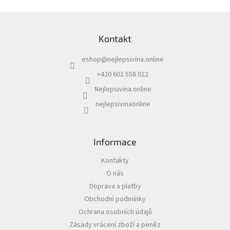
Z
á
Kontakt
p
a
eshop
@
nejlepsivina.online
t
í
+420 602 558 022
Nejlepsivina.online
nejlepsivinaonline
Informace
Kontakty
O nás
Doprava a platby
Obchodní podmínky
Ochrana osobních údajů
Zásady vrácení zboží a peněz