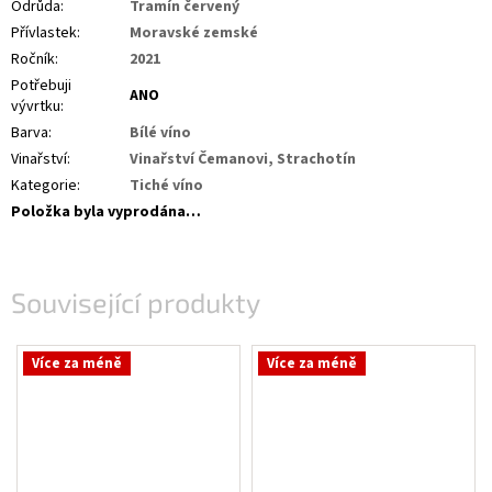
Odrůda
:
Tramín červený
Přívlastek
:
Moravské zemské
Ročník
:
2021
Potřebuji
ANO
vývrtku
:
Barva
:
Bílé víno
Vinařství
:
Vinařství Čemanovi, Strachotín
Kategorie
:
Tiché víno
Položka byla vyprodána…
Související produkty
Více za méně
Více za méně