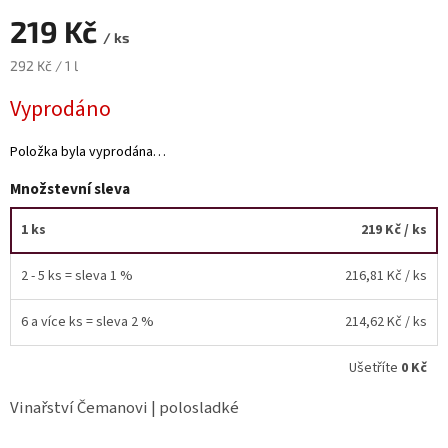
219 Kč
Akční
/ ks
nabídka
Měrná
292 Kč / 1 l
cena:
Poslední
Vyprodáno
láhve
skladem
Položka byla vyprodána…
Cuvée
vína
Množstevní sleva
Klarety
1 ks
219 Kč
/ ks
Vína
podle
2 - 5 ks = sleva 1 %
216,81 Kč
/ ks
jakosti
6 a více ks = sleva 2 %
214,62 Kč
/ ks
Víno
podle
obsahu
Ušetříte
0 Kč
cukru
Vinařství Čemanovi | polosladké
Dárkové
balení