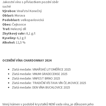
Jakostní víno s přívlastkem pozdní sběr
suché
Výrobce:
Vinařství Konečný
Oblast:
Morava
Podoblast:
velkopavlovická
Obec:
Čejkovice
Trať:
Helezný díl
Zbytkový cukr:
8,1 g/l
Kyseliny:
6,2 g/l
Alkohol:
12,5 %
OCENĚNÍ VÍNA CHARDONNAY 2024
Zlatá medaile: VINAŘSKÉ LITOMĚŘICE 2025
Zlatá medaile: VINUM GRADECENSE 2025
Zlatá medaile: VINFEST BRNO 2025
Zlatá medaile: TRADIČNÍ VÍSTAVA VÍN ČEJKOVICE 2025
Zlatá medaile: DEN VÍNA BUCHLOVICE 2025
Vinný kámen v podobě krystalků NENÍ vada vína, je důkazem jeho