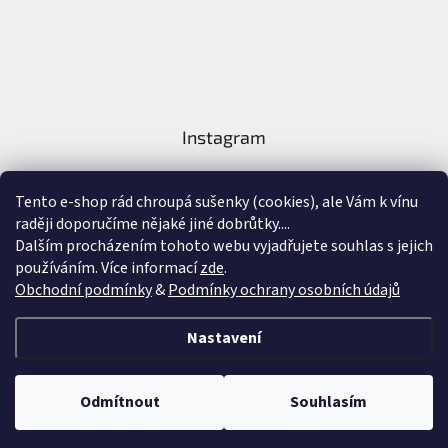
Instagram
Tento e-shop rád chroupá sušenky (cookies), ale Vám k vínu
raději doporučíme nějaké jiné dobrůtky....
Dalším procházením tohoto webu vyjadřujete souhlas s jejich
používáním. Více informací
zde
.
Sledovat na Instagramu
Obchodní podmínky
&
Podmínky ochrany osobních údajů
Vytvořil Shoptet
&
Nastavení
Copyright 2026
Nejlepší Vína Online
. Všechna práva vyhrazena.
Upravit
Odmítnout
Souhlasím
nastavení cookies