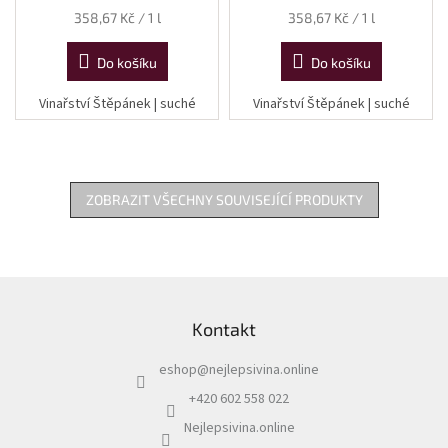
Měrná
Měrná
358,67 Kč / 1 l
358,67 Kč / 1 l
cena:
cena:
Do košíku
Do košíku
Vinařství Štěpánek | suché
Vinařství Štěpánek | suché
ZOBRAZIT VŠECHNY SOUVISEJÍCÍ PRODUKTY
Z
á
Kontakt
p
a
eshop
@
nejlepsivina.online
t
í
+420 602 558 022
Nejlepsivina.online