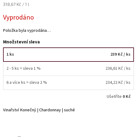
Měrná
318,67 Kč / 1 l
cena:
Akční
Vyprodáno
nabídka
Poslední
Položka byla vyprodána…
láhve
skladem
Množstevní sleva
Cuvée
vína
1 ks
239 Kč
/ ks
Klarety
2 - 5 ks = sleva 1 %
236,61 Kč
/ ks
Vína
podle
6 a více ks = sleva 2 %
234,22 Kč
/ ks
jakosti
Ušetříte
0 Kč
Víno
podle
Vinařství Konečný | Chardonnay | suché
obsahu
cukru
Dárkové
balení