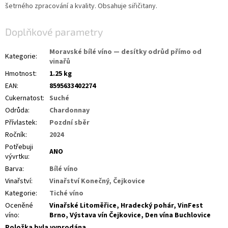
šetrného zpracování a kvality. Obsahuje siřičitany.
Doplňkové parametry
Moravské bílé víno — desítky odrůd přímo od
Kategorie
:
vinařů
Hmotnost
:
1.25 kg
EAN
:
8595633402274
Cukernatost
:
Suché
Odrůda
:
Chardonnay
Přívlastek
:
Pozdní sběr
Ročník
:
2024
Potřebuji
ANO
vývrtku
:
Barva
:
Bílé víno
Vinařství
:
Vinařství Konečný, Čejkovice
Kategorie
:
Tiché víno
Oceněné
Vinařské Litoměřice, Hradecký pohár, VinFest
víno
:
Brno, Výstava vín Čejkovice, Den vína Buchlovice
Položka byla vyprodána…