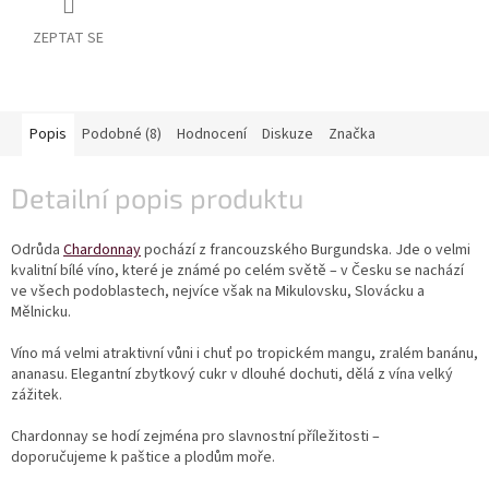
vína
ZEPTAT SE
Delikatesy
k
vínu
Popis
Podobné (8)
Hodnocení
Diskuze
Značka
Vývrtky
BiB
Detailní popis produktu
-
větší
objem
Odrůda
Chardonnay
pochází z francouzského Burgundska. Jde o velmi
kvalitní bílé víno, které je známé po celém světě – v Česku se nachází
ve všech podoblastech, nejvíce však na Mikulovsku, Slovácku a
Ostatní
vína
Mělnicku.
Víno má velmi atraktivní vůni i chuť po tropickém mangu, zralém banánu,
Značky
ananasu. Elegantní zbytkový cukr v dlouhé dochuti, dělá z vína velký
zážitek.
Přihlášení
Chardonnay se hodí zejména pro slavnostní příležitosti –
doporučujeme k paštice a plodům moře.